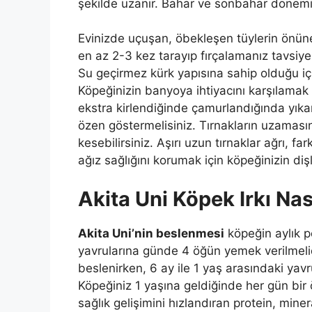
şekilde uzanır. Bahar ve sonbahar dönemi
Evinizde uçuşan, öbekleşen tüylerin önüne
en az 2-3 kez tarayıp fırçalamanız tavsiye
Su geçirmez kürk yapısına sahip olduğu için
Köpeğinizin banyoya ihtiyacını karşılamak v
ekstra kirlendiğinde çamurlandığında yık
özen göstermelisiniz. Tırnakların uzamasına
kesebilirsiniz. Aşırı uzun tırnaklar ağrı, fa
ağız sağlığını korumak için köpeğinizin diş
Akita Uni Köpek Irkı Nas
Akita Uni’nin beslenmesi
köpeğin aylık pe
yavrularına günde 4 öğün yemek verilmelidi
beslenirken, 6 ay ile 1 yaş arasındaki yav
Köpeğiniz 1 yaşına geldiğinde her gün bir 
sağlık gelişimini hızlandıran protein, miner