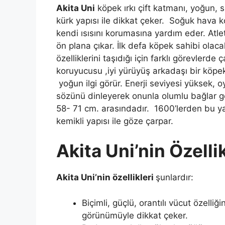
Akita Uni
köpek ırkı çift katmanı, yoğun, s
kürk yapısı ile dikkat çeker. Soğuk hava ko
kendi ısısını korumasına yardım eder. Atlet
ön plana çıkar. İlk defa köpek sahibi olacak
özelliklerini taşıdığı için farklı görevlerde 
koruyucusu ,iyi yürüyüş arkadaşı bir köp
yoğun ilgi görür. Enerji seviyesi yüksek, oy
sözünü dinleyerek onunla olumlu bağlar geli
58- 71 cm. arasındadır. 1600’lerden bu yan
kemikli yapısı ile göze çarpar.
Akita Uni’nin Özelli
Akita Uni’nin özellikleri
şunlardır:
Biçimli, güçlü, orantılı vücut özelliğ
görünümüyle dikkat çeker.