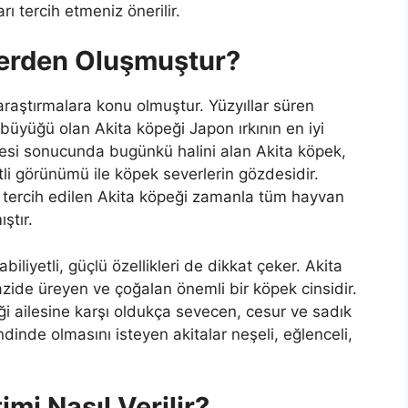
rı tercih etmeniz önerilir.
lerden Oluşmuştur?
araştırmalara konu olmuştur. Yüzyıllar süren
büyüğü olan Akita köpeği Japon ırkının en iyi
lmesi sonucunda bugünkü halini alan Akita köpek,
tli görünümü ile köpek severlerin gözdesidir.
e tercih edilen Akita köpeği zamanla tüm hayvan
ştır.
biliyetli, güçlü özellikleri de dikkat çeker. Akita
zide üreyen ve çoğalan önemli bir köpek cinsidir.
ği ailesine karşı oldukça sevecen, cesur ve sadık
endinde olmasını isteyen akitalar neşeli, eğlenceli,
imi Nasıl Verilir?