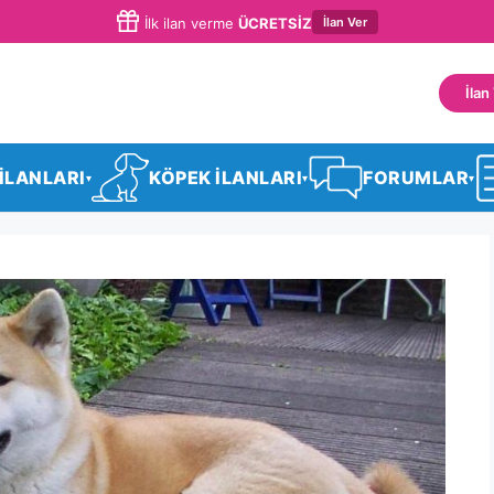
İlan Ver
İlk ilan verme
ÜCRETSİZ
İlan
 İLANLARI
KÖPEK İLANLARI
FORUMLAR
▾
▾
▾