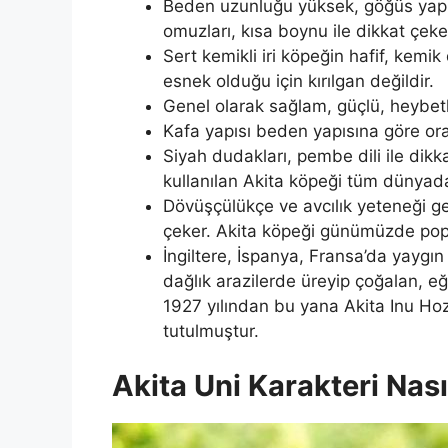
Beden uzunluğu yüksek, göğüs yapısı
omuzları, kısa boynu ile dikkat çeke
Sert kemikli iri köpeğin hafif, kemik
esnek olduğu için kırılgan değildir.
Genel olarak sağlam, güçlü, heybetli
Kafa yapısı beden yapısına göre oran
Siyah dudakları, pembe dili ile dikka
kullanılan Akita köpeği tüm dünyada
Dövüşçülükçe ve avcılık yeteneği geli
çeker. Akita köpeği günümüzde popü
İngiltere, İspanya, Fransa’da yaygın
dağlık arazilerde üreyip çoğalan, eğ
1927 yılından bu yana Akita Inu Hoz
tutulmuştur.
Akita Uni Karakteri Nası