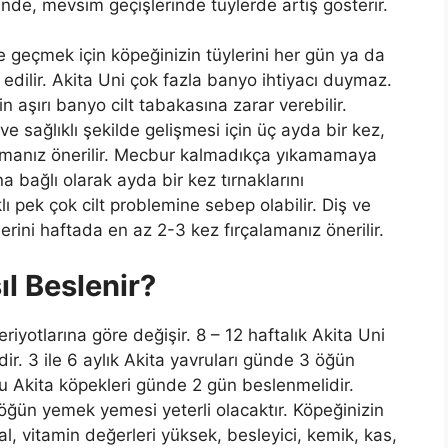
nde, mevsim geçişlerinde tüylerde artış gösterir.
 geçmek için köpeğinizin tüylerini her gün ya da
 edilir. Akita Uni çok fazla banyo ihtiyacı duymaz.
 aşırı banyo cilt tabakasına zarar verebilir.
e sağlıklı şekilde gelişmesi için üç ayda bir kez,
amanız önerilir. Mecbur kalmadıkça yıkamamaya
 bağlı olarak ayda bir kez tırnaklarını
rklı pek çok cilt problemine sebep olabilir. Diş ve
lerini haftada en az 2-3 kez fırçalamanız önerilir.
ıl Beslenir?
riyotlarına göre değişir. 8 – 12 haftalık Akita Uni
r. 3 ile 6 aylık Akita yavruları günde 3 öğün
ru Akita köpekleri günde 2 gün beslenmelidir.
öğün yemek yemesi yeterli olacaktır. Köpeğinizin
al, vitamin değerleri yüksek, besleyici, kemik, kas,