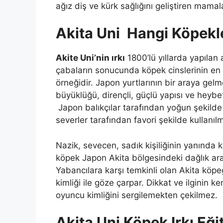
ağız diş ve kürk sağlığını geliştiren mamala
Akita Uni Hangi Köpek
Akite Uni’nin ırkı
1800’lü yıllarda yapılan 
çabaların sonucunda köpek cinslerinin en 
örneğidir. Japon yurtlarının bir araya ge
büyüklüğü, dirençli, güçlü yapısı ve heybe
Japon balıkçılar tarafından yoğun şekild
severler tarafından favori şekilde kullanılmı
Nazik, sevecen, sadık kişiliğinin yanında ka
köpek Japon Akita bölgesindeki dağlık ara
Yabancılara karşı temkinli olan Akita köpe
kimliği ile göze çarpar. Dikkat ve ilginin k
oyuncu kimliğini sergilemekten çekilmez.
Akita Uni Köpek Irkı Eğit