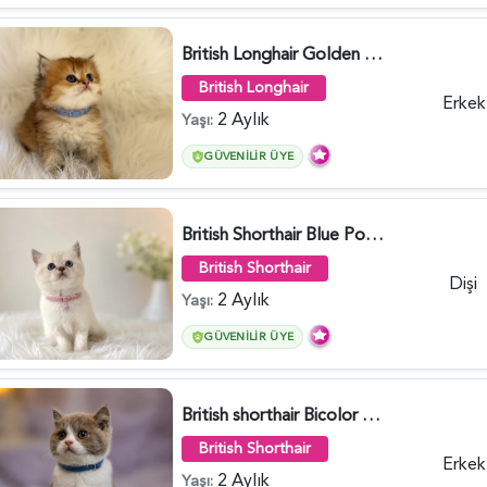
British Longhair Golden Erkek Yavrumuz - 5910
British Longhair
Erkek
2 Aylık
Yaşı:
GÜVENILIR ÜYE
British Shorthair Blue Point Kızımız 2 Aylık - 5149
British Shorthair
Dişi
2 Aylık
Yaşı:
GÜVENILIR ÜYE
British shorthair Bicolor Lilac Erkek - 5905
British Shorthair
Erkek
2 Aylık
Yaşı: