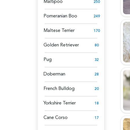
Maltipoo
250
Pomeranian Boo
249
Maltese Terrier
170
Golden Retriever
80
Pug
32
Doberman
28
French Bulldog
20
Yorkshire Terrier
18
Cane Corso
17