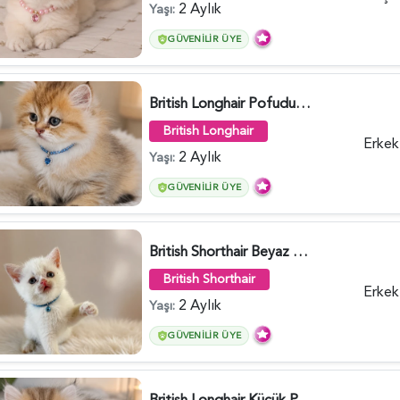
2 Aylık
Yaşı:
GÜVENILIR ÜYE
British Longhair Pofuduk Yakışıklımız - 6481
British Longhair
Erkek
2 Aylık
Yaşı:
GÜVENILIR ÜYE
British Shorthair Beyaz Pamuksu Yavrumuz - 6419
British Shorthair
Erkek
2 Aylık
Yaşı:
GÜVENILIR ÜYE
British Longhair Küçük Prens Yuva Arıyor - 6480