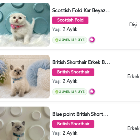
Scottish Fold Kar Beyazı Dişi 2 Aylık - 2980
Scottish Fold
Dişi
2 Aylık
Yaşı:
GÜVENILIR ÜYE
British Shorthair Erkek Bluepoint 2 Aylık - 4448
British Shorthair
Erkek
2 Aylık
Yaşı:
GÜVENILIR ÜYE
Blue point British Shorthair Kedim 2 Aylık - 4132
British Shorthair
Erkek
2 Aylık
Yaşı: