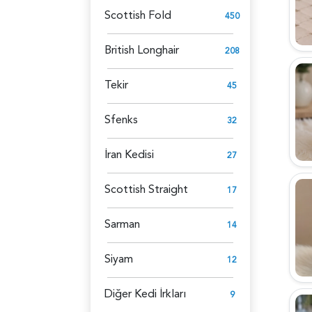
Scottish Fold
450
British Longhair
208
Tekir
45
Sfenks
32
İran Kedisi
27
Scottish Straight
17
Sarman
14
Siyam
12
Diğer Kedi İrkları
9