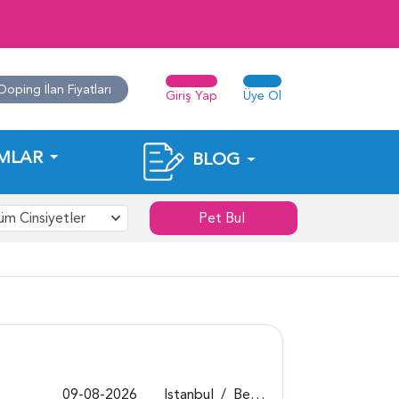
Doping İlan Fiyatları
Giriş Yap
Üye Ol
MLAR
BLOG
üm Cinsiyetler
Pet Bul
09-08-2026
Istanbul
/
Beykoz