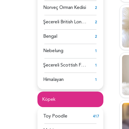
Norveç Orman Kedisi
2
Şecereli British Longhair
2
Bengal
2
Nebelung
1
Şecereli Scottish Fold
1
Himalayan
1
Köpek
Toy Poodle
417