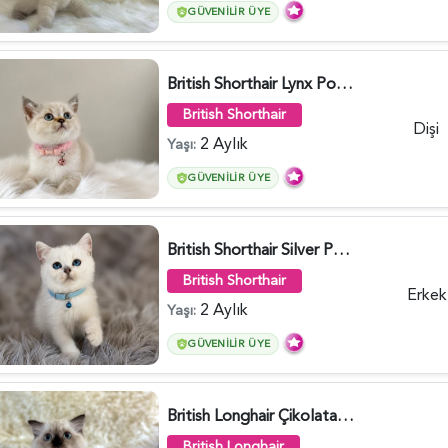
GÜVENILIR ÜYE
British Shorthair Lynx Point Dişi Yavrumuz Yuva Arıyor - 5148
British Shorthair
Dişi
2 Aylık
Yaşı:
GÜVENILIR ÜYE
British Shorthair Silver Point Erkek 2 Aylık - 6122
British Shorthair
Erkek
2 Aylık
Yaşı:
GÜVENILIR ÜYE
British Longhair Çikolata Nadir Renk Göz Kamaştırıcı - 6117
British Longhair