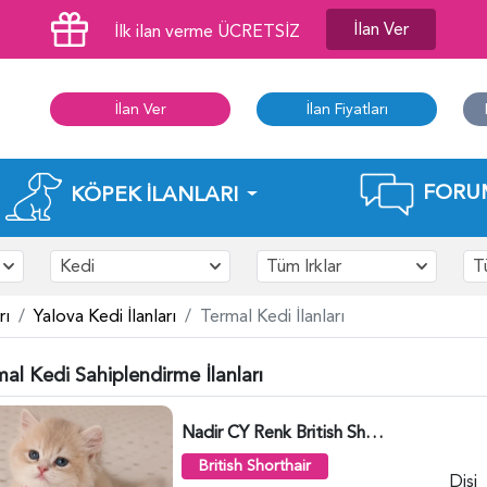
İlan Ver
İlk ilan verme ÜCRETSİZ
İlan Ver
İlan Fiyatları
FORU
KÖPEK İLANLARI
Kedi
Tüm Irklar
T
rı
Yalova Kedi İlanları
Termal Kedi İlanları
al Kedi Sahiplendirme İlanları
Nadir CY Renk British Shorthair Prensesimiz - 6483
British Shorthair
Dişi