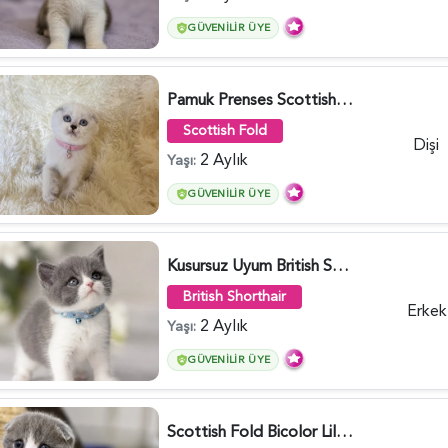
GÜVENILIR ÜYE
Pamuk Prenses Scottish Fold Maviş Yavrumuz - 6009
Scottish Fold
Dişi
2 Aylık
Yaşı:
GÜVENILIR ÜYE
Kusursuz Uyum British Shorthair Bi Color Erkek - 6011
British Shorthair
Erkek
2 Aylık
Yaşı:
GÜVENILIR ÜYE
Scottish Fold Bicolor Lilac Dişi - 6014