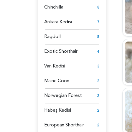
Chinchilla
8
Ankara Kedisi
7
Ragdoll
5
Exotic Shorthair
4
Van Kedisi
3
Maine Coon
2
Norwegian Forest
2
Habeş Kedisi
2
European Shorthair
2