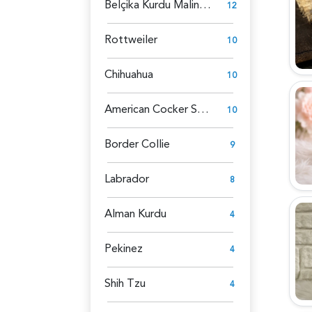
Belçika Kurdu Malinois
12
Rottweiler
10
Chihuahua
10
American Cocker Spaniel
10
Border Collie
9
Labrador
8
Alman Kurdu
4
Pekinez
4
Shih Tzu
4