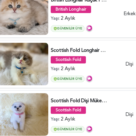
British Longhair
Erkek
2 Aylık
Yaşı:
GÜVENILIR ÜYE
Scottish Fold Longhair Lilac Bi Color 2 Aylık - 5908
Scottish Fold
Dişi
2 Aylık
Yaşı:
GÜVENILIR ÜYE
Scottish Fold Dişi Mükemmel Yavrumuz - 5909
Scottish Fold
Dişi
2 Aylık
Yaşı:
GÜVENILIR ÜYE