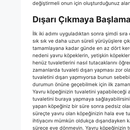
değiştirmeli onun için oluşturduğunuz alanı
Dışarı Çıkmaya Başlam
İlk iki adımı uyguladıktan sonra şimdi sıra
sık sık ve daha uzun süreli yürüyüşlere çık
tamamlayana kadar günde en az dört kere 
nedeni yavru köpeklerin, yetişkin köpekl
henüz tuvaletlerini nasıl tutacaklarını öğr
zamanlarda tuvaleti dışarı yapması zor ola
tuvaletini dışarı yapmıyorsa bunun sebebi
durumun önüne geçebilmek için ilk zamanla
Yavru köpeğinizin tuvaletini yapabileceği a
tuvaletini buraya yapmaya sağlayabilirsini
yapan köpeğiniz bir süre sonra pedsiz olar
süreçte yavru olan köpeğinizin hala eve tu
ihtiyacını mümkün oldukça dışarıdayken ka
sürece eve dönmeyin. Yavru köpeğinizin t