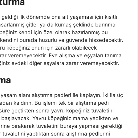
şturma
geldiği ilk dönemde ona ait yaşaması için kısıtlı
 tasarlanmış çitler ya da kumaş şeklinde barınma
peğiniz kendi için özel olarak hazırlanmış bu
kendini burada huzurlu ve güvende hissedecektir.
 köpeğiniz onun için zararlı olabilecek
rar veremeyecektir. Eve alışma ve eşyaları tanıma
niz evdeki diğer eşyalara zarar veremeyecektir.
nma
yaşam alanı alıştırma pedleri ile kaplayın. İki ila üç
tadan kaldırın. Bu işlemi tek bir alıştırma pedi
 süre geçtikten sonra yavru köpeğiniz tuvaletini
a başlayacak. Yavru köpeğiniz mama yedikten ve
erine bırakarak tuvaletini buraya yapması gerektiği
er tuvaletini yaptıktan sonra alıştırma pedlerini