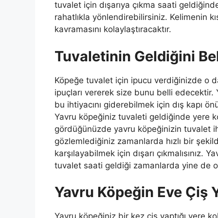
tuvalet için dışarıya çıkma saati geldiğin
rahatlıkla yönlendirebilirsiniz. Kelimenin k
kavramasını kolaylaştıracaktır.
Tuvaletinin Geldiğini Be
Köpeğe tuvalet için ipucu verdiğinizde o da 
ipuçları vererek size bunu belli edecektir
bu ihtiyacını giderebilmek için dış kapı ö
Yavru köpeğiniz tuvaleti geldiğinde yere k
gördüğünüzde yavru köpeğinizin tuvalet iht
gözlemlediğiniz zamanlarda hızlı bir şekild
karşılayabilmek için dışarı çıkmalısınız. Y
tuvalet saati geldiği zamanlarda yine de o
Yavru Köpeğin Eve Çiş
Yavru köpeğiniz bir kez çiş yaptığı yere ko