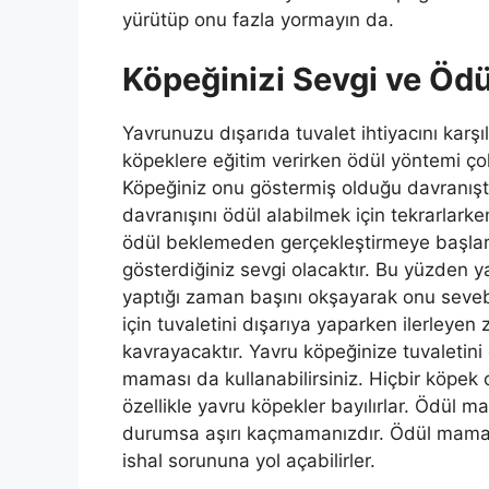
yürütüp onu fazla yormayın da.
Köpeğinizi Sevgi ve Ödü
Yavrunuzu dışarıda tuvalet ihtiyacını karş
köpeklere eğitim verirken ödül yöntemi çok 
Köpeğiniz onu göstermiş olduğu davranışta
davranışını ödül alabilmek için tekrarlar
ödül beklemeden gerçekleştirmeye başlar.
gösterdiğiniz sevgi olacaktır. Bu yüzden y
yaptığı zaman başını okşayarak onu sevebi
için tuvaletini dışarıya yaparken ilerleyen
kavrayacaktır. Yavru köpeğinize tuvaletini
maması da kullanabilirsiniz. Hiçbir köpek
özellikle yavru köpekler bayılırlar. Ödül 
durumsa aşırı kaçmamanızdır. Ödül mamala
ishal sorununa yol açabilirler.