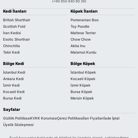
(+90 850 840 90 36)
Kedi İlanları
Köpek İlanları
British Shorthair
Pomeranian Boo
Scottish Fold
Toy Poodle
İran Kedisi
Maltese Terrier
Exotic Shorthair
Chow Chow
Chinchilla
Akita Inu
Tekir Kedi
Malamut Kurdu
Bölge Kedi
Bölge Köpek
İstanbul Kedi
İstanbul Köpek
Ankara Kedi
Kocaeli Köpek
İzmir Kedi
İzmir Köpek
Kocaeli Kedi
Bursa Köpek
Bursa Kedi
Mersin Köpek
Sayfalar
Gizlilik Politikası
KVKK Koruması
Çerez Politikası
İlan Fiyatları
İade İptal
Üyelik Sözleşmesi
Evcil hayvanlar hakkında ırk bilgileri ile ücretsiz olarak, sahiplendirme