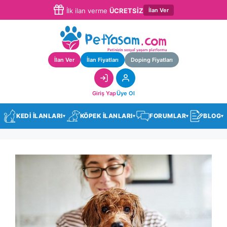
İlan Ver
İlk ilan verme
ÜCRETSİZ
İlan Ver
İlan Fiyatları
Doping Fiyatları
Giriş Yap
Üye Ol
KEDİ İLANLARI
KÖPEK İLANLARI
FORUMLAR
BLOG
▾
▾
▾
▾