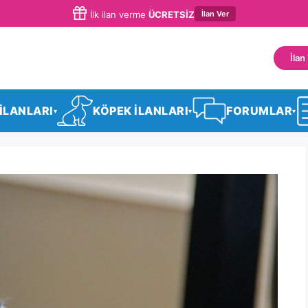
İlan Ver
İlk ilan verme
ÜCRETSİZ
İlan
 İLANLARI
KÖPEK İLANLARI
FORUMLAR
▾
▾
▾