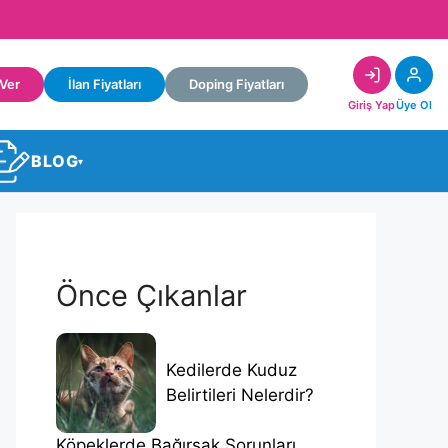
 Ver
İlan Fiyatları
Doping Fiyatları
Giriş Yap
Üye Ol
BLOG
▾
Önce Çıkanlar
Kedilerde Kuduz
Belirtileri Nelerdir?
Köpeklerde Bağırsak Sorunları