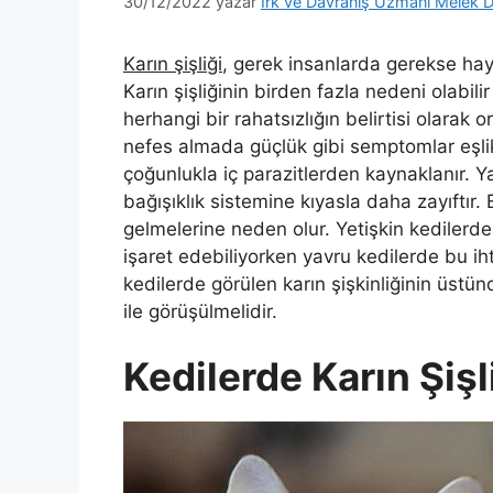
30/12/2022
yazar
Irk ve Davranış Uzmanı Melek D
Karın şişliği
, gerek insanlarda gerekse hay
Karın şişliğinin birden fazla nedeni olabilir 
herhangi bir rahatsızlığın belirtisi olarak 
nefes almada güçlük gibi semptomlar eşlik
çoğunlukla iç parazitlerden kaynaklanır. Ya
bağışıklık sistemine kıyasla daha zayıftır. 
gelmelerine neden olur. Yetişkin kedilerde 
işaret edebiliyorken yavru kedilerde bu i
kedilerde görülen karın şişkinliğinin üstü
ile görüşülmelidir.
Kedilerde Karın Şiş