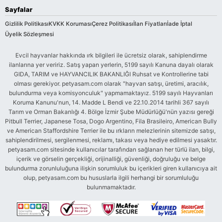
Sayfalar
Gizlilik Politikası
KVKK Koruması
Çerez Politikası
İlan Fiyatları
İade İptal
Üyelik Sözleşmesi
Evcil hayvanlar hakkında ırk bilgileri ile ücretsiz olarak, sahiplendirme
ilanlarına yer veririz. Satış yapan yerlerin, 5199 sayılı Kanuna dayalı olarak
GIDA, TARIM ve HAYVANCILIK BAKANLIĞI Ruhsat ve Kontrollerine tabi
olması gerekiyor. petyasam.com olarak "hayvan satışı, üretimi, aracılık,
bulundurma veya komisyonculuk" yapmamaktayız. 5199 sayılı Hayvanları
Koruma Kanunu'nun, 14. Madde L Bendi ve 22.10.2014 tarihli 367 sayılı
Tarım ve Orman Bakanlığı 4. Bölge İzmir Şube Müdürlüğü'nün yazısı gereği
Pitbull Terrier, Japanese Tosa, Dogo Argentino, Fila Brasileiro, American Bully
ve American Staffordshire Terrier ile bu ırkların melezlerinin sitemizde satışı,
sahiplendirilmesi, sergilenmesi, reklamı, takası veya hediye edilmesi yasaktır.
petyasam.com sitesinde kullanıcılar tarafından sağlanan her türlü ilan, bilgi,
içerik ve görselin gerçekliği, orijinalliği, güvenliği, doğruluğu ve belge
bulundurma zorunluluğuna ilişkin sorumluluk bu içerikleri giren kullanıcıya ait
olup, petyasam.com bu hususlarla ilgili herhangi bir sorumluluğu
bulunmamaktadır.