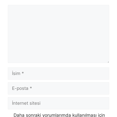
Yorum
İsim
E-
posta
İnternet
sitesi
Daha sonraki yorumlarımda kullanılması için