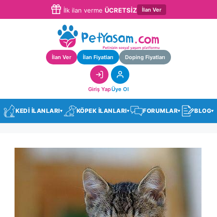
İlan Ver
İlk ilan verme
ÜCRETSİZ
İlan Ver
İlan Fiyatları
Doping Fiyatları
Giriş Yap
Üye Ol
KEDİ İLANLARI
KÖPEK İLANLARI
FORUMLAR
BLOG
▾
▾
▾
▾