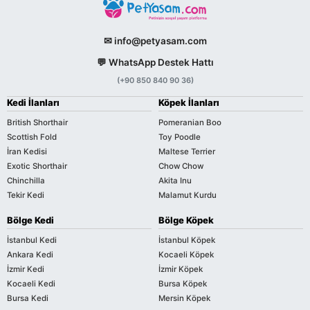
✉ info@petyasam.com
💬 WhatsApp Destek Hattı
(+90 850 840 90 36)
Kedi İlanları
Köpek İlanları
British Shorthair
Pomeranian Boo
Scottish Fold
Toy Poodle
İran Kedisi
Maltese Terrier
Exotic Shorthair
Chow Chow
Chinchilla
Akita Inu
Tekir Kedi
Malamut Kurdu
Bölge Kedi
Bölge Köpek
İstanbul Kedi
İstanbul Köpek
Ankara Kedi
Kocaeli Köpek
İzmir Kedi
İzmir Köpek
Kocaeli Kedi
Bursa Köpek
Bursa Kedi
Mersin Köpek