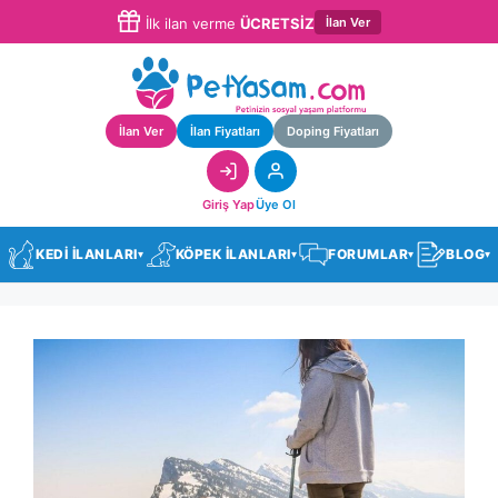
İlan Ver
İlk ilan verme
ÜCRETSİZ
İlan Ver
İlan Fiyatları
Doping Fiyatları
Giriş Yap
Üye Ol
KEDİ İLANLARI
KÖPEK İLANLARI
FORUMLAR
BLOG
▾
▾
▾
▾