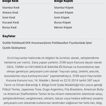
Bölge Kedi
Bölge Köpek
İstanbul Kedi
İstanbul Köpek
Ankara Kedi
Kocaeli Köpek
İzmir Kedi
İzmir Köpek
Kocaeli Kedi
Bursa Köpek
Bursa Kedi
Mersin Köpek
Sayfalar
Gizlilik Politikası
KVKK Koruması
Çerez Politikası
İlan Fiyatları
İade İptal
Üyelik Sözleşmesi
Evcil hayvanlar hakkında ırk bilgileri ile ücretsiz olarak, sahiplendirme
ilanlarına yer veririz. Satış yapan yerlerin, 5199 sayılı Kanuna dayalı olarak
GIDA, TARIM ve HAYVANCILIK BAKANLIĞI Ruhsat ve Kontrollerine tabi
olması gerekiyor. petyasam.com olarak "hayvan satışı, üretimi, aracılık,
bulundurma veya komisyonculuk" yapmamaktayız. 5199 sayılı Hayvanları
Koruma Kanunu'nun, 14. Madde L Bendi ve 22.10.2014 tarihli 367 sayılı
Tarım ve Orman Bakanlığı 4. Bölge İzmir Şube Müdürlüğü'nün yazısı gereği
Pitbull Terrier, Japanese Tosa, Dogo Argentino, Fila Brasileiro, American Bully
ve American Staffordshire Terrier ile bu ırkların melezlerinin sitemizde satışı,
sahiplendirilmesi, sergilenmesi, reklamı, takası veya hediye edilmesi yasaktır.
petyasam.com sitesinde kullanıcılar tarafından sağlanan her türlü ilan, bilgi,