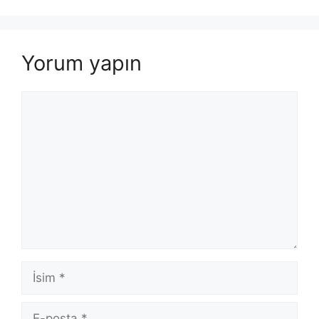
Yorum yapın
Yorum
İsim
E-