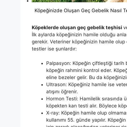
Köpeğinizde Oluşan Geç Gebelik Nasıl Te
Köpeklerde oluşan geç gebelik teşhisi
v
İlk aylarda köpeğinizin hamile olduğu anl
gerekir. Veteriner köpeğinizin hamile olup
testler ise şunlardır:
Palpasyon: Köpeğin çiftleştiği tarih
köpeğin rahmini kontrol eder. Köpeğ
eline bezeler gelir. Bu da köpeğiniz
Ultrason: Köpeğiniz hamile ise vete
atışını öğrenir.
Hormon Testi: Hamilelik sırasında ür
köpekten kan testi alır. Böylece köp
X-ray: Köpeğin hamile olup olmaması
kullanımı 55. günde yapılır. Köpeğin
için zararlı olacağından veteriner ri