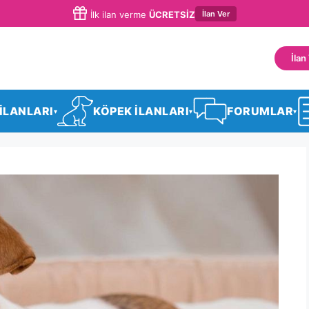
İlan Ver
İlk ilan verme
ÜCRETSİZ
İlan
 İLANLARI
KÖPEK İLANLARI
FORUMLAR
▾
▾
▾