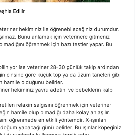
şhis Edilir
eteriner hekiminiz ile öğrenebileceğiniz durumdur.
aşılmaz. Bunu anlamak için veterinere gitmeniz
 olmadığını öğrenmek için bazı testler yapar. Bu
 biliniyor ise veteriner 28-30 günlük takip ardından
in cinsine göre küçük top ya da üzüm taneleri gibi
in hamile olduğunu belirler.
riner hekiminiz yavru adetini ve bebeklerin kalp
etilen relaxin salgısını öğrenmek için veteriner
eğin hamile olup olmadığı daha kolay anlaşılır.
nı öğrenmede en etkili yöntemdir. X-ışınları
 doğum yapacağı günü belirler. Bu ışınlar köpeğiniz
skli durumlarda kullanmayı tercih eder.