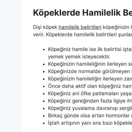
Köpeklerde Hamilelik Bel
Dişi köpek
hamilelik belirtileri
köpeğinizin h
verir. Köpeklerde hamilelik belirtileri şunlar
Köpeğiniz hamile ise ilk belirtisi iş
yemek yemek isteyecektir.
Köpeğinizin hamileliğinin ilerleyen sü
Köpeğinizde normalde görülmeyen m
Köpeğinizin hamileliğin ilerleyen 
Önce daha aktif olan köpeğiniz ham
Köpeğiniz ani öfke patlamaları yaşar.
Köpeğiniz gereğinden fazla ilgiye ih
Köpeğiniz yuvalama davranışı sergil
Birkaç günde olsa artan hormonlar 
İştah artışının yanı sıra bazı köpek