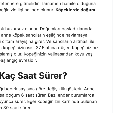
k veterinere gitmelidir. Tamamen hamile olduğuna
inizle ilgi halinde olunur.
Köpeklerde doğum
k huzursuz olurlar. Doğumları başladıklarında
an anne köpek sancıların eşliğinde havlamaya
ortam arayışına girer. Ve sancıların artması ile
peğinizin ısısı 37.5 altına düşer. Köpeğiniz hızlı
amış olur. Köpeğinizin vajinasından koyu yeşil
aşlangıç evresidir.
Kaç Saat Sürer?
ğı bebek sayısına göre değişiklik gösterir. Anne
orsa doğum 6 saat sürer. Bazı ender durumlarda
yunca sürer. Eğer köpeğinizin karnında bulunan
m 30 saat sürer.