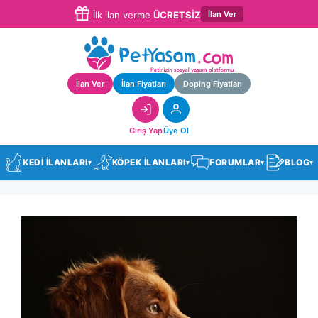
İlan Ver
İlk ilan verme
ÜCRETSİZ
İlan Ver
İlan Fiyatları
Doping Fiyatları
Giriş Yap
Üye Ol
KEDİ İLANLARI
KÖPEK İLANLARI
FORUMLAR
BLOG
▾
▾
▾
▾