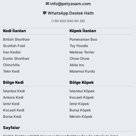
✉ info@petyasam.com
💬 WhatsApp Destek Hattı
(+90 850 840 90 36)
Kedi İlanları
Köpek İlanları
British Shorthair
Pomeranian Boo
Scottish Fold
Toy Poodle
İran Kedisi
Maltese Terrier
Exotic Shorthair
Chow Chow
Chinchilla
Akita Inu
Tekir Kedi
Malamut Kurdu
Bölge Kedi
Bölge Köpek
İstanbul Kedi
İstanbul Köpek
Ankara Kedi
Kocaeli Köpek
İzmir Kedi
İzmir Köpek
Kocaeli Kedi
Bursa Köpek
Bursa Kedi
Mersin Köpek
Sayfalar