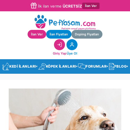
İlan Ver
İlk ilan verme
ÜCRETSİZ
İlan Ver
İlan Fiyatları
Doping Fiyatları
Giriş Yap
Üye Ol
KEDİ İLANLARI
KÖPEK İLANLARI
FORUMLAR
BLOG
▾
▾
▾
▾