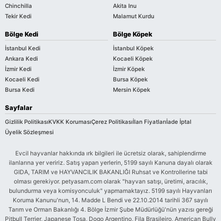
Chinchilla
Akita Inu
Tekir Kedi
Malamut Kurdu
Bölge Kedi
Bölge Köpek
İstanbul Kedi
İstanbul Köpek
Ankara Kedi
Kocaeli Köpek
İzmir Kedi
İzmir Köpek
Kocaeli Kedi
Bursa Köpek
Bursa Kedi
Mersin Köpek
Sayfalar
Gizlilik Politikası
KVKK Koruması
Çerez Politikası
İlan Fiyatları
İade İptal
Üyelik Sözleşmesi
Evcil hayvanlar hakkında ırk bilgileri ile ücretsiz olarak, sahiplendirme
ilanlarına yer veririz. Satış yapan yerlerin, 5199 sayılı Kanuna dayalı olarak
GIDA, TARIM ve HAYVANCILIK BAKANLIĞI Ruhsat ve Kontrollerine tabi
olması gerekiyor. petyasam.com olarak "hayvan satışı, üretimi, aracılık,
bulundurma veya komisyonculuk" yapmamaktayız. 5199 sayılı Hayvanları
Koruma Kanunu'nun, 14. Madde L Bendi ve 22.10.2014 tarihli 367 sayılı
Tarım ve Orman Bakanlığı 4. Bölge İzmir Şube Müdürlüğü'nün yazısı gereği
Pitbull Terrier, Japanese Tosa, Dogo Argentino, Fila Brasileiro, American Bully