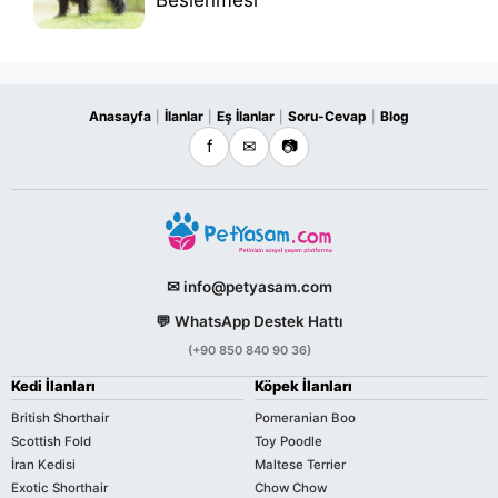
Beslenmesi
Anasayfa
İlanlar
Eş İlanlar
Soru-Cevap
Blog
|
|
|
|
f
✉
📷
✉ info@petyasam.com
💬 WhatsApp Destek Hattı
(+90 850 840 90 36)
Kedi İlanları
Köpek İlanları
British Shorthair
Pomeranian Boo
Scottish Fold
Toy Poodle
İran Kedisi
Maltese Terrier
Exotic Shorthair
Chow Chow