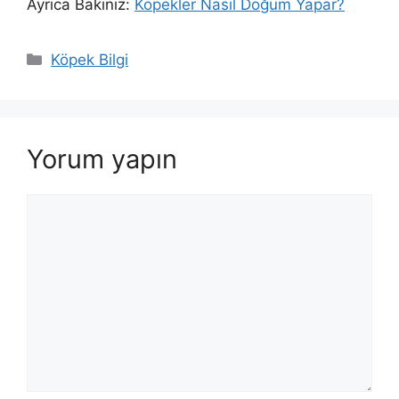
Ayrıca Bakınız:
Köpekler Nasıl Doğum Yapar?
Kategoriler
Köpek Bilgi
Yorum yapın
Yorum