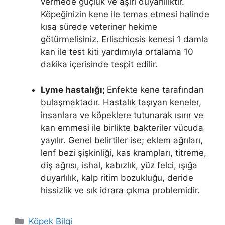
vermede güçlük ve aşırı duyarlılıktır.
Köpeğinizin kene ile temas etmesi halinde
kısa sürede veteriner hekime
götürmelisiniz. Erlischiosis kenesi 1 damla
kan ile test kiti yardımıyla ortalama 10
dakika içerisinde tespit edilir.
Lyme hastalığı;
Enfekte kene tarafından
bulaşmaktadır. Hastalık taşıyan keneler,
insanlara ve köpeklere tutunarak ısırır ve
kan emmesi ile birlikte bakteriler vücuda
yayılır. Genel belirtiler ise; eklem ağrıları,
lenf bezi şişkinliği, kas krampları, titreme,
diş ağrısı, ishal, kabızlık, yüz felci, ışığa
duyarlılık, kalp ritim bozukluğu, deride
hissizlik ve sık idrara çıkma problemidir.
Kategoriler
Köpek Bilgi