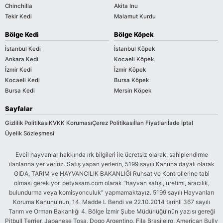
Chinchilla
Akita Inu
Tekir Kedi
Malamut Kurdu
Bölge Kedi
Bölge Köpek
İstanbul Kedi
İstanbul Köpek
Ankara Kedi
Kocaeli Köpek
İzmir Kedi
İzmir Köpek
Kocaeli Kedi
Bursa Köpek
Bursa Kedi
Mersin Köpek
Sayfalar
Gizlilik Politikası
KVKK Koruması
Çerez Politikası
İlan Fiyatları
İade İptal
Üyelik Sözleşmesi
Evcil hayvanlar hakkında ırk bilgileri ile ücretsiz olarak, sahiplendirme
ilanlarına yer veririz. Satış yapan yerlerin, 5199 sayılı Kanuna dayalı olarak
GIDA, TARIM ve HAYVANCILIK BAKANLIĞI Ruhsat ve Kontrollerine tabi
olması gerekiyor. petyasam.com olarak "hayvan satışı, üretimi, aracılık,
bulundurma veya komisyonculuk" yapmamaktayız. 5199 sayılı Hayvanları
Koruma Kanunu'nun, 14. Madde L Bendi ve 22.10.2014 tarihli 367 sayılı
Tarım ve Orman Bakanlığı 4. Bölge İzmir Şube Müdürlüğü'nün yazısı gereği
Pitbull Terrier, Japanese Tosa, Dogo Argentino, Fila Brasileiro, American Bully