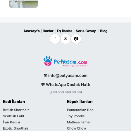
Anasayfa
İlanlar
Eş İlanlar
Soru-Cevap
Blog
|
|
|
|
f
✉
📷
✉ info@petyasam.com
💬 WhatsApp Destek Hattı
(+90 850 840 90 36)
Kedi İlanları
Köpek İlanları
British Shorthair
Pomeranian Boo
Scottish Fold
Toy Poodle
İran Kedisi
Maltese Terrier
Exotic Shorthair
Chow Chow