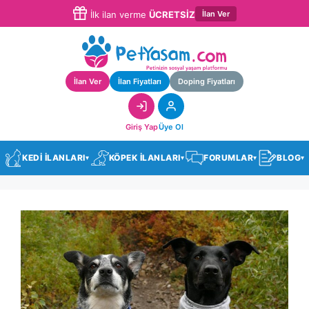
İlan Ver
İlk ilan verme
ÜCRETSİZ
İlan Ver
İlan Fiyatları
Doping Fiyatları
Giriş Yap
Üye Ol
KEDİ İLANLARI
KÖPEK İLANLARI
FORUMLAR
BLOG
▾
▾
▾
▾