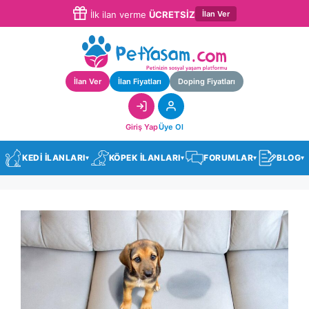
İlan Ver
İlk ilan verme
ÜCRETSİZ
İlan Ver
İlan Fiyatları
Doping Fiyatları
Giriş Yap
Üye Ol
KEDİ İLANLARI
KÖPEK İLANLARI
FORUMLAR
BLOG
▾
▾
▾
▾