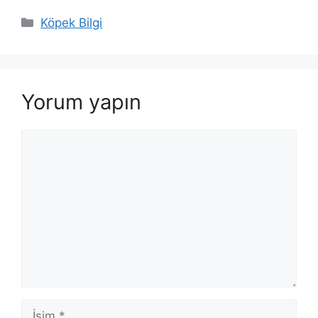
Kategoriler
Köpek Bilgi
Yorum yapın
Yorum
İsim