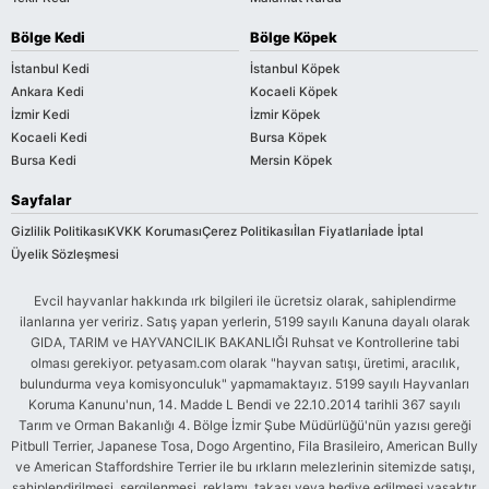
Bölge Kedi
Bölge Köpek
İstanbul Kedi
İstanbul Köpek
Ankara Kedi
Kocaeli Köpek
İzmir Kedi
İzmir Köpek
Kocaeli Kedi
Bursa Köpek
Bursa Kedi
Mersin Köpek
Sayfalar
Gizlilik Politikası
KVKK Koruması
Çerez Politikası
İlan Fiyatları
İade İptal
Üyelik Sözleşmesi
Evcil hayvanlar hakkında ırk bilgileri ile ücretsiz olarak, sahiplendirme
ilanlarına yer veririz. Satış yapan yerlerin, 5199 sayılı Kanuna dayalı olarak
GIDA, TARIM ve HAYVANCILIK BAKANLIĞI Ruhsat ve Kontrollerine tabi
olması gerekiyor. petyasam.com olarak "hayvan satışı, üretimi, aracılık,
bulundurma veya komisyonculuk" yapmamaktayız. 5199 sayılı Hayvanları
Koruma Kanunu'nun, 14. Madde L Bendi ve 22.10.2014 tarihli 367 sayılı
Tarım ve Orman Bakanlığı 4. Bölge İzmir Şube Müdürlüğü'nün yazısı gereği
Pitbull Terrier, Japanese Tosa, Dogo Argentino, Fila Brasileiro, American Bully
ve American Staffordshire Terrier ile bu ırkların melezlerinin sitemizde satışı,
sahiplendirilmesi, sergilenmesi, reklamı, takası veya hediye edilmesi yasaktır.