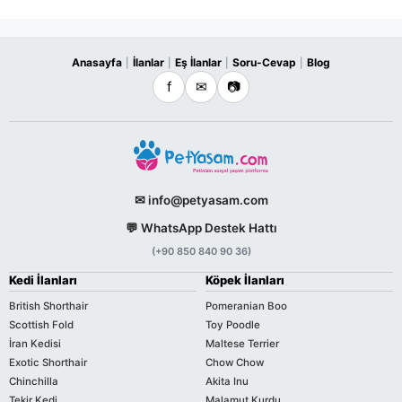
Anasayfa
İlanlar
Eş İlanlar
Soru-Cevap
Blog
|
|
|
|
f
✉
📷
✉ info@petyasam.com
💬 WhatsApp Destek Hattı
(+90 850 840 90 36)
Kedi İlanları
Köpek İlanları
British Shorthair
Pomeranian Boo
Scottish Fold
Toy Poodle
İran Kedisi
Maltese Terrier
Exotic Shorthair
Chow Chow
Chinchilla
Akita Inu
Tekir Kedi
Malamut Kurdu