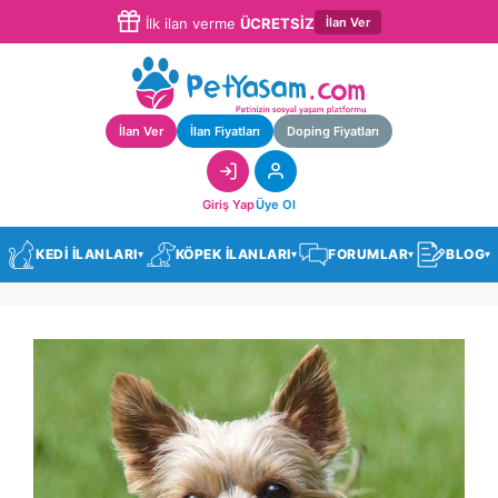
İlan Ver
İlk ilan verme
ÜCRETSİZ
İlan Ver
İlan Fiyatları
Doping Fiyatları
Giriş Yap
Üye Ol
KEDİ İLANLARI
KÖPEK İLANLARI
FORUMLAR
BLOG
▾
▾
▾
▾