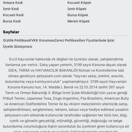
Ankara Kedi
Kocaeli Köpek
İzmir Kedi
İzmir Köpek
Kocaeli Kedi
Bursa Köpek
Bursa Kedi
Mersin Köpek
Sayfalar
Gizlilik Politikası
KVKK Koruması
Çerez Politikası
İlan Fiyatları
İade İptal
Üyelik Sözleşmesi
Evcil hayvanlar hakkında ırk bilgileri ile ücretsiz olarak, sahiplendirme
ilanlarına yer veririz. Satış yapan yerlerin, 5199 sayılı Kanuna dayalı olarak
GIDA, TARIM ve HAYVANCILIK BAKANLIĞI Ruhsat ve Kontrollerine tabi
olması gerekiyor. petyasam.com olarak "hayvan satışı, üretimi, aracılık,
bulundurma veya komisyonculuk" yapmamaktayız. 5199 sayılı Hayvanları
Koruma Kanunu'nun, 14. Madde L Bendi ve 22.10.2014 tarihli 367 sayılı
Tarım ve Orman Bakanlığı 4. Bölge İzmir Şube Müdürlüğü'nün yazısı gereği
Pitbull Terrier, Japanese Tosa, Dogo Argentino, Fila Brasileiro, American Bully
ve American Staffordshire Terrier ile bu ırkların melezlerinin sitemizde satışı,
sahiplendirilmesi, sergilenmesi, reklamı, takası veya hediye edilmesi yasaktır.
petyasam.com sitesinde kullanıcılar tarafından sağlanan her türlü ilan, bilgi,
içerik ve görselin gerçekliği, orijinalliği, güvenliği, doğruluğu ve belge
bulundurma zorunluluğuna ilişkin sorumluluk bu içerikleri giren kullanıcıya ait
olup, petyasam.com bu hususlarla ilgili herhangi bir sorumluluğu