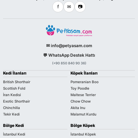
f
✉
📷
✉ info@petyasam.com
💬 WhatsApp Destek Hattı
(+90 850 840 90 36)
Kedi İlanları
Köpek İlanları
British Shorthair
Pomeranian Boo
Scottish Fold
Toy Poodle
İran Kedisi
Maltese Terrier
Exotic Shorthair
Chow Chow
Chinchilla
Akita Inu
Tekir Kedi
Malamut Kurdu
Bölge Kedi
Bölge Köpek
İstanbul Kedi
İstanbul Köpek