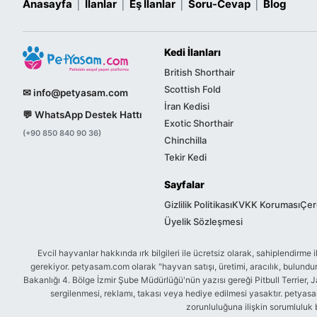
|
|
|
|
Anasayfa
İlanlar
Eş İlanlar
Soru-Cevap
Blog
Kedi İlanları
British Shorthair
Scottish Fold
✉ info@petyasam.com
İran Kedisi
💬 WhatsApp Destek Hattı
Exotic Shorthair
(+90 850 840 90 36)
Chinchilla
Tekir Kedi
Sayfalar
Gizlilik Politikası
KVKK Koruması
Çere
Üyelik Sözleşmesi
Evcil hayvanlar hakkında ırk bilgileri ile ücretsiz olarak, sahiplendir
gerekiyor. petyasam.com olarak "hayvan satışı, üretimi, aracılık, bulu
Bakanlığı 4. Bölge İzmir Şube Müdürlüğü'nün yazısı gereği Pitbull Terrier, J
sergilenmesi, reklamı, takası veya hediye edilmesi yasaktır. petyasam.
zorunluluğuna ilişkin sorumluluk 