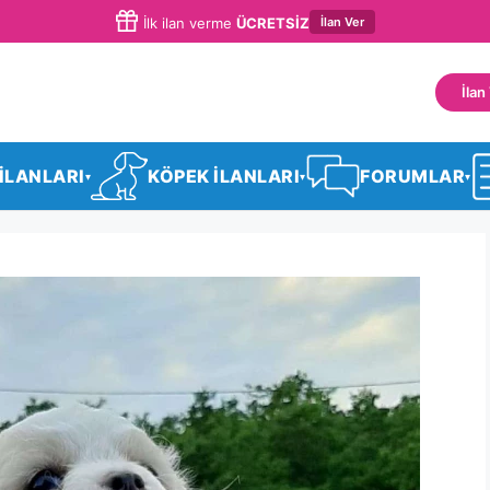
İlan Ver
İlk ilan verme
ÜCRETSİZ
İlan
 İLANLARI
KÖPEK İLANLARI
FORUMLAR
▾
▾
▾