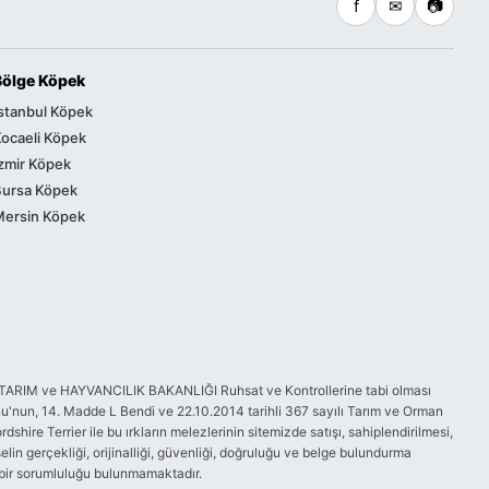
f
✉
📷
Bölge Köpek
stanbul Köpek
ocaeli Köpek
zmir Köpek
Bursa Köpek
Mersin Köpek
GIDA, TARIM ve HAYVANCILIK BAKANLIĞI Ruhsat ve Kontrollerine tabi olması
'nun, 14. Madde L Bendi ve 22.10.2014 tarihli 367 sayılı Tarım ve Orman
ire Terrier ile bu ırkların melezlerinin sitemizde satışı, sahiplendirilmesi,
elin gerçekliği, orijinalliği, güvenliği, doğruluğu ve belge bulundurma
i bir sorumluluğu bulunmamaktadır.