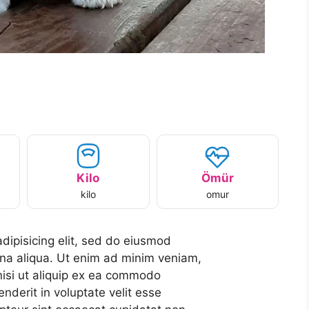
Kilo
Ömür
kilo
omur
dipisicing elit, sed do eiusmod
gna aliqua. Ut enim ad minim veniam,
 nisi ut aliquip ex ea commodo
nderit in voluptate velit esse