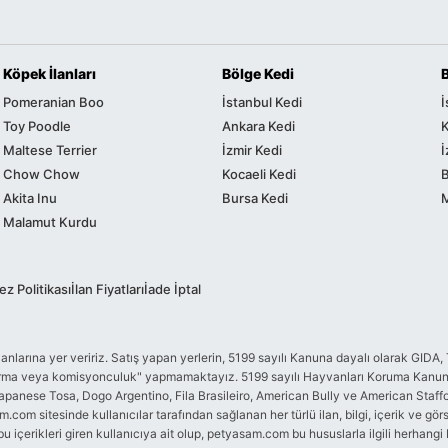
Köpek İlanları
Bölge Kedi
Pomeranian Boo
İstanbul Kedi
İ
Toy Poodle
Ankara Kedi
K
Maltese Terrier
İzmir Kedi
İ
Chow Chow
Kocaeli Kedi
Akita Inu
Bursa Kedi
Malamut Kurdu
z Politikası
İlan Fiyatları
İade İptal
me ilanlarına yer veririz. Satış yapan yerlerin, 5199 sayılı Kanuna dayalı olarak 
ndurma veya komisyonculuk" yapmamaktayız. 5199 sayılı Hayvanları Koruma Kanunu
apanese Tosa, Dogo Argentino, Fila Brasileiro, American Bully ve American Staffordsh
com sitesinde kullanıcılar tarafından sağlanan her türlü ilan, bilgi, içerik ve görs
bu içerikleri giren kullanıcıya ait olup, petyasam.com bu hususlarla ilgili herhang