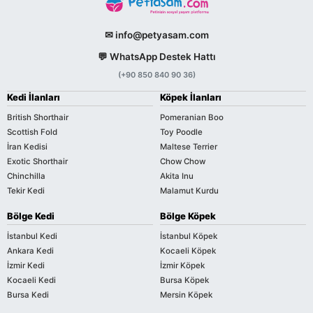
✉ info@petyasam.com
💬 WhatsApp Destek Hattı
(+90 850 840 90 36)
Kedi İlanları
Köpek İlanları
British Shorthair
Pomeranian Boo
Scottish Fold
Toy Poodle
İran Kedisi
Maltese Terrier
Exotic Shorthair
Chow Chow
Chinchilla
Akita Inu
Tekir Kedi
Malamut Kurdu
Bölge Kedi
Bölge Köpek
İstanbul Kedi
İstanbul Köpek
Ankara Kedi
Kocaeli Köpek
İzmir Kedi
İzmir Köpek
Kocaeli Kedi
Bursa Köpek
Bursa Kedi
Mersin Köpek