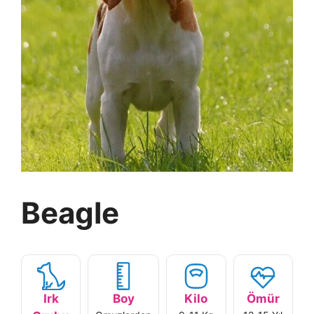
Beagle
Irk
Boy
Kilo
Ömür