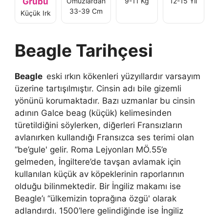
Grubu
Omuzlardan
9-11 Kg
12-15 Yıl
33-39 Cm
Küçük Irk
Beagle Tarihçesi
Beagle
eski ırkın kökenleri yüzyıllardır varsayım
üzerine tartışılmıştır. Cinsin adı bile gizemli
yönünü korumaktadır. Bazı uzmanlar bu cinsin
adının Galce beag (küçük) kelimesinden
türetildiğini söylerken, diğerleri Fransızların
avlanırken kullandığı Fransızca ses terimi olan
“be’gule' gelir. Roma Lejyonları MÖ.55’e
gelmeden, İngiltere’de tavşan avlamak için
kullanılan küçük av köpeklerinin raporlarının
olduğu bilinmektedir. Bir İngiliz makamı ise
Beagle’ı “ülkemizin toprağına özgü' olarak
adlandırdı. 1500’lere gelindiğinde ise İngiliz