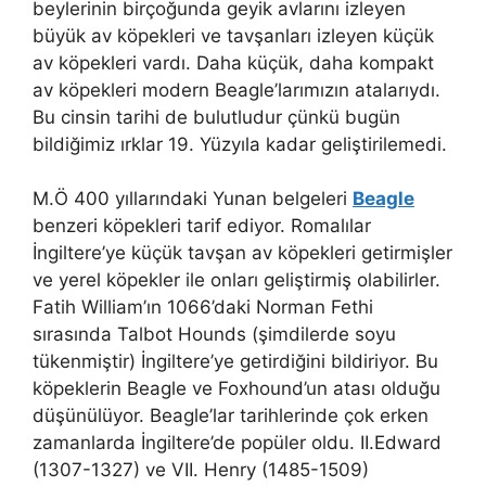
beylerinin birçoğunda geyik avlarını izleyen
büyük av köpekleri ve tavşanları izleyen küçük
av köpekleri vardı. Daha küçük, daha kompakt
av köpekleri modern Beagle’larımızın atalarıydı.
Bu cinsin tarihi de bulutludur çünkü bugün
bildiğimiz ırklar 19. Yüzyıla kadar geliştirilemedi.
M.Ö 400 yıllarındaki Yunan belgeleri
Beagle
benzeri köpekleri tarif ediyor. Romalılar
İngiltere’ye küçük tavşan av köpekleri getirmişler
ve yerel köpekler ile onları geliştirmiş olabilirler.
Fatih William’ın 1066’daki Norman Fethi
sırasında Talbot Hounds (şimdilerde soyu
tükenmiştir) İngiltere’ye getirdiğini bildiriyor. Bu
köpeklerin Beagle ve Foxhound’un atası olduğu
düşünülüyor. Beagle’lar tarihlerinde çok erken
zamanlarda İngiltere’de popüler oldu. II.Edward
(1307-1327) ve VII. Henry (1485-1509)