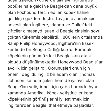
düşmüşlerdi. 1700’lerde tilki avı İngiltere’de
popüler hale geldi ve Beagle’dan daha büyük
olan Foxhound tercih edilen köpek haline
geldikçe gözden düştü. Tavşan avlamak için
hevesli olan İngiltere, İrlanda ve Galler’deki
çiftçiler olmasaydı şuan ki Beagle cinsinin soyu
çoktan tükenmiş olabilirdi. 1800’lerin ortalarında
Rahip Philip Honeywood, İngiltere’nin Essex
kentinde bir Beagle Çiftliği kurdu. Buradaki
köpeklerin günümüzdeki Beagle’ların atası
olduğu düşünülmektedir. Honeywood Beagle’ları
avcılık için geliştirdi. Görünüşleri onun için
önemli değildi. İngiliz bir adam olan Thomas
Johnson ise hem çekici hem de iyi avcı olan
Beagle’ları yetiştirmek için çaba harcadı. Aynı
zamanda Amerikalı köpek yetiştiriciler kendi
köpeklerinin görünüşlerini iyileştirmek için
İngiltere’den Beagle ithal etmeye başladılar.