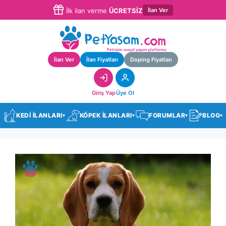
İlan Ver
İlk ilan verme
ÜCRETSİZ
İlan Ver
İlan Fiyatları
Doping Fiyatları
Giriş Yap
Üye Ol
KEDİ İLANLARI
KÖPEK İLANLARI
FORUMLAR
BLOG
▾
▾
▾
▾