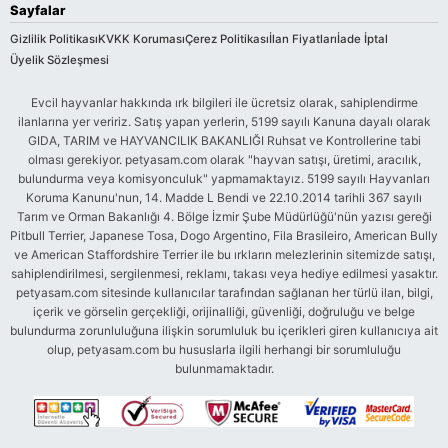
Sayfalar
Gizlilik Politikası
KVKK Koruması
Çerez Politikası
İlan Fiyatları
İade İptal
Üyelik Sözleşmesi
Evcil hayvanlar hakkında ırk bilgileri ile ücretsiz olarak, sahiplendirme
ilanlarına yer veririz. Satış yapan yerlerin, 5199 sayılı Kanuna dayalı olarak
GIDA, TARIM ve HAYVANCILIK BAKANLIĞI Ruhsat ve Kontrollerine tabi
olması gerekiyor. petyasam.com olarak "hayvan satışı, üretimi, aracılık,
bulundurma veya komisyonculuk" yapmamaktayız. 5199 sayılı Hayvanları
Koruma Kanunu'nun, 14. Madde L Bendi ve 22.10.2014 tarihli 367 sayılı
Tarım ve Orman Bakanlığı 4. Bölge İzmir Şube Müdürlüğü'nün yazısı gereği
Pitbull Terrier, Japanese Tosa, Dogo Argentino, Fila Brasileiro, American Bully
ve American Staffordshire Terrier ile bu ırkların melezlerinin sitemizde satışı,
sahiplendirilmesi, sergilenmesi, reklamı, takası veya hediye edilmesi yasaktır.
petyasam.com sitesinde kullanıcılar tarafından sağlanan her türlü ilan, bilgi,
içerik ve görselin gerçekliği, orijinalliği, güvenliği, doğruluğu ve belge
bulundurma zorunluluğuna ilişkin sorumluluk bu içerikleri giren kullanıcıya ait
olup, petyasam.com bu hususlarla ilgili herhangi bir sorumluluğu
bulunmamaktadır.