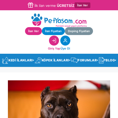
İlan Ver
İlk ilan verme
ÜCRETSİZ
İlan Ver
İlan Fiyatları
Doping Fiyatları
Giriş Yap
Üye Ol
KEDİ İLANLARI
KÖPEK İLANLARI
FORUMLAR
BLOG
▾
▾
▾
▾