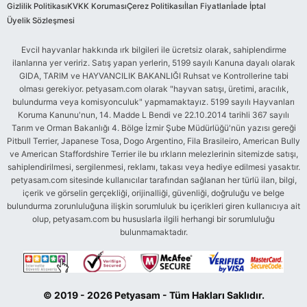
Gizlilik Politikası
KVKK Koruması
Çerez Politikası
İlan Fiyatları
İade İptal
Üyelik Sözleşmesi
Evcil hayvanlar hakkında ırk bilgileri ile ücretsiz olarak, sahiplendirme
ilanlarına yer veririz. Satış yapan yerlerin, 5199 sayılı Kanuna dayalı olarak
GIDA, TARIM ve HAYVANCILIK BAKANLIĞI Ruhsat ve Kontrollerine tabi
olması gerekiyor. petyasam.com olarak "hayvan satışı, üretimi, aracılık,
bulundurma veya komisyonculuk" yapmamaktayız. 5199 sayılı Hayvanları
Koruma Kanunu'nun, 14. Madde L Bendi ve 22.10.2014 tarihli 367 sayılı
Tarım ve Orman Bakanlığı 4. Bölge İzmir Şube Müdürlüğü'nün yazısı gereği
Pitbull Terrier, Japanese Tosa, Dogo Argentino, Fila Brasileiro, American Bully
ve American Staffordshire Terrier ile bu ırkların melezlerinin sitemizde satışı,
sahiplendirilmesi, sergilenmesi, reklamı, takası veya hediye edilmesi yasaktır.
petyasam.com sitesinde kullanıcılar tarafından sağlanan her türlü ilan, bilgi,
içerik ve görselin gerçekliği, orijinalliği, güvenliği, doğruluğu ve belge
bulundurma zorunluluğuna ilişkin sorumluluk bu içerikleri giren kullanıcıya ait
olup, petyasam.com bu hususlarla ilgili herhangi bir sorumluluğu
bulunmamaktadır.
© 2019 - 2026 Petyasam - Tüm Hakları Saklıdır.