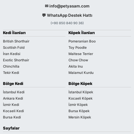
✉ info@petyasam.com
💬 WhatsApp Destek Hattı
(+90 850 840 90 36)
Kedi İlanları
Köpek İlanları
British Shorthair
Pomeranian Boo
Scottish Fold
Toy Poodle
İran Kedisi
Maltese Terrier
Exotic Shorthair
Chow Chow
Chinchilla
Akita Inu
Tekir Kedi
Malamut Kurdu
Bölge Kedi
Bölge Köpek
İstanbul Kedi
İstanbul Köpek
Ankara Kedi
Kocaeli Köpek
İzmir Kedi
İzmir Köpek
Kocaeli Kedi
Bursa Köpek
Bursa Kedi
Mersin Köpek
Sayfalar