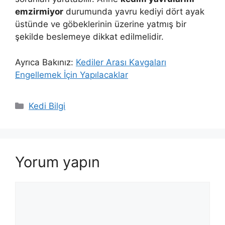
emzirmiyor
durumunda yavru kediyi dört ayak
üstünde ve göbeklerinin üzerine yatmış bir
şekilde beslemeye dikkat edilmelidir.
Ayrıca Bakınız:
Kediler Arası Kavgaları
Engellemek İçin Yapılacaklar
Kategoriler
Kedi Bilgi
Yorum yapın
Yorum