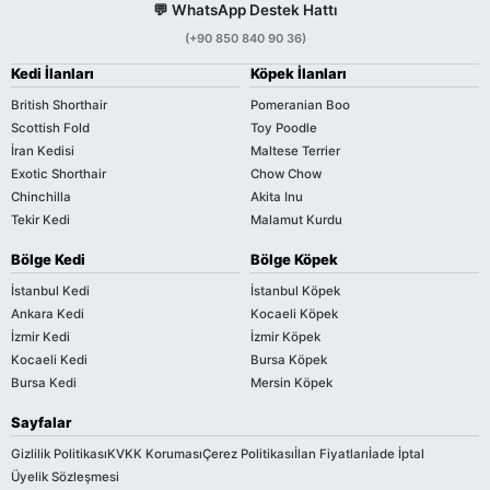
💬 WhatsApp Destek Hattı
(+90 850 840 90 36)
Kedi İlanları
Köpek İlanları
British Shorthair
Pomeranian Boo
Scottish Fold
Toy Poodle
İran Kedisi
Maltese Terrier
Exotic Shorthair
Chow Chow
Chinchilla
Akita Inu
Tekir Kedi
Malamut Kurdu
Bölge Kedi
Bölge Köpek
İstanbul Kedi
İstanbul Köpek
Ankara Kedi
Kocaeli Köpek
İzmir Kedi
İzmir Köpek
Kocaeli Kedi
Bursa Köpek
Bursa Kedi
Mersin Köpek
Sayfalar
Gizlilik Politikası
KVKK Koruması
Çerez Politikası
İlan Fiyatları
İade İptal
Üyelik Sözleşmesi