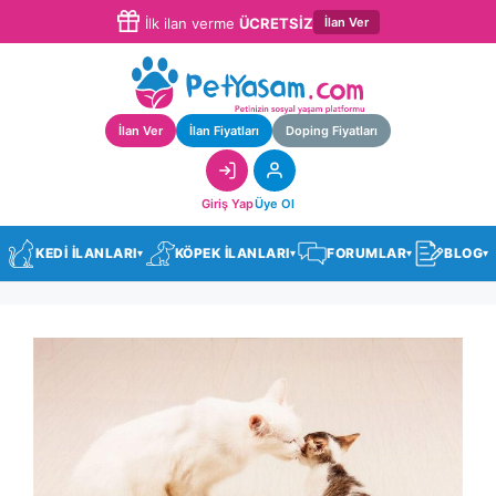
İlan Ver
İlk ilan verme
ÜCRETSİZ
İlan Ver
İlan Fiyatları
Doping Fiyatları
Giriş Yap
Üye Ol
KEDİ İLANLARI
KÖPEK İLANLARI
FORUMLAR
BLOG
▾
▾
▾
▾