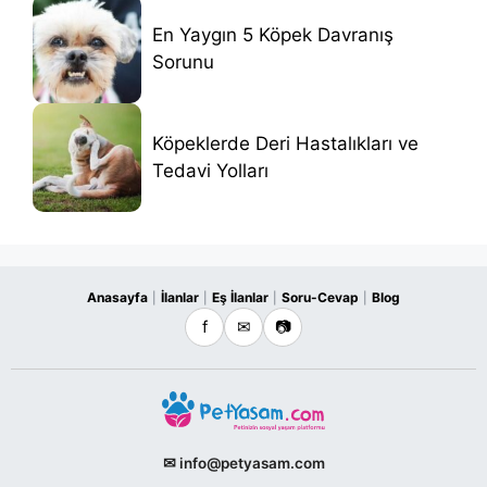
En Yaygın 5 Köpek Davranış
Sorunu
Köpeklerde Deri Hastalıkları ve
Tedavi Yolları
Anasayfa
İlanlar
Eş İlanlar
Soru-Cevap
Blog
|
|
|
|
f
✉
📷
✉ info@petyasam.com