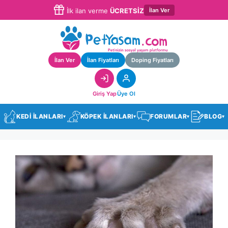
İlan Ver
İlk ilan verme
ÜCRETSİZ
İlan Ver
İlan Fiyatları
Doping Fiyatları
Giriş Yap
Üye Ol
KEDİ İLANLARI
KÖPEK İLANLARI
FORUMLAR
BLOG
▾
▾
▾
▾