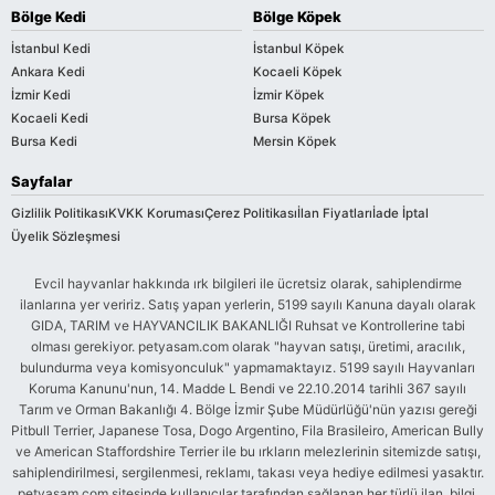
Bölge Kedi
Bölge Köpek
İstanbul Kedi
İstanbul Köpek
Ankara Kedi
Kocaeli Köpek
İzmir Kedi
İzmir Köpek
Kocaeli Kedi
Bursa Köpek
Bursa Kedi
Mersin Köpek
Sayfalar
Gizlilik Politikası
KVKK Koruması
Çerez Politikası
İlan Fiyatları
İade İptal
Üyelik Sözleşmesi
Evcil hayvanlar hakkında ırk bilgileri ile ücretsiz olarak, sahiplendirme
ilanlarına yer veririz. Satış yapan yerlerin, 5199 sayılı Kanuna dayalı olarak
GIDA, TARIM ve HAYVANCILIK BAKANLIĞI Ruhsat ve Kontrollerine tabi
olması gerekiyor. petyasam.com olarak "hayvan satışı, üretimi, aracılık,
bulundurma veya komisyonculuk" yapmamaktayız. 5199 sayılı Hayvanları
Koruma Kanunu'nun, 14. Madde L Bendi ve 22.10.2014 tarihli 367 sayılı
Tarım ve Orman Bakanlığı 4. Bölge İzmir Şube Müdürlüğü'nün yazısı gereği
Pitbull Terrier, Japanese Tosa, Dogo Argentino, Fila Brasileiro, American Bully
ve American Staffordshire Terrier ile bu ırkların melezlerinin sitemizde satışı,
sahiplendirilmesi, sergilenmesi, reklamı, takası veya hediye edilmesi yasaktır.
petyasam.com sitesinde kullanıcılar tarafından sağlanan her türlü ilan, bilgi,