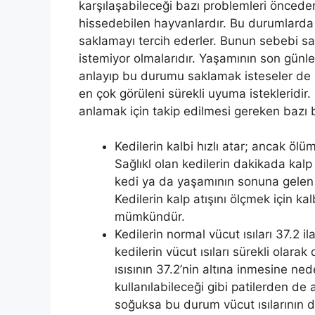
karşılaşabileceği bazı problemleri önceden 
hissedebilen hayvanlardır. Bu durumlarda ö
saklamayı tercih ederler. Bunun sebebi sah
istemiyor olmalarıdır. Yaşamının son günle
anlayıp bu durumu saklamak isteseler de 
en çok görüleni sürekli uyuma istekleridir.
anlamak için takip edilmesi gereken bazı bel
Kedilerin kalbi hızlı atar; ancak ölü
Sağlıkl olan kedilerin dakikada kalp
kedi ya da yaşamının sonuna gelen k
Kedilerin kalp atışını ölçmek için k
mümkündür.
Kedilerin normal vücut ısıları 37.2 
kedilerin vücut ısıları sürekli olara
ısısının 37.2’nin altına inmesine ne
kullanılabileceği gibi patilerden d
soğuksa bu durum vücut ısılarının dü