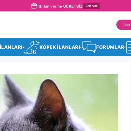
İlan Ver
İlk ilan verme
ÜCRETSİZ
İlan
 İLANLARI
KÖPEK İLANLARI
FORUMLAR
▾
▾
▾