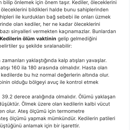
bilip önlemek için önem taşır. Kediler, öleceklerini
leceklerini bildikleri halde bunu sahiplerinden
ipleri ile kurdukları bağ sebebi ile onları üzmek
rinde olan kediler, her ne kadar öleceklerini
bazı sinyalleri vermekten kaçınamazlar. Bunlardan
Kedilerin ölüm
vaktinin
gelip gelmediğini
irtiler şu şekilde sıralanabilir:
m zamanları yaklaştığında kalp atışları yavaşlar.
 atışı 160 ila 180 arasında olmalıdır. Hasta olan
edilerde bu hız normal değerlerin altında olur.
albinin olduğu bölgeyi avuç ile kontrol etmek
ila 39.2 derece aralığında olmalıdır. Ölümü yaklaşan
k düşüktür. Ölmek üzere olan kedilerin kalbi vücut
den olur. Ateş ölçümü için termometre
e ateş ölçümü yapmak mümkündür. Kedilerin patileri
ştüğünü anlamak için bir işarettir.