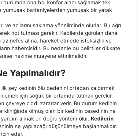
u durumda ona bol konfor alanı sağlamak tek
ye yumuşak battaniyelerden yumuşak bir yatak
rı ve acılarını saklama yöneliminde olurlar. Bu ağrı
ederek not tutması gerekir. Kedilerde görülen daha
da az nefes alma, hareket etmede isteksizlik ve
ıların habercisidir. Bu nedenle bu belirtiler dikkate
eriner hekime muayene ettirilmelidir.
e Yapılmalıdır?
 ilk şey kedinin ölü bedenini ortadan kaldırmak
önlemek için soğuk bir ortamda tutmak gerekir.
 çevreye ciddi zararlar verir. Bu durum kedinin
er kliniğinde ölmüş olan bir kedinin cesedinin ne
 yardım almak en doğru yöntem olur.
Kedilerin
eninin ne yapılacağı düşünülmeye başlanmalıdır.
rcih eder.