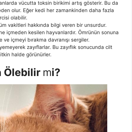
larda vücutta toksin birikimi artış gösterir. Bu da
eden olur. Eğer kedi her zamankinden daha fazla
si olabilir.
üm vakitleri hakkında bilgi veren bir unsurdur.
yeme içmeden kesilen hayvanlardır. Ömrünün sonuna
ve içmeyi bırakma davranışı sergiler.
emeyerek zayıflarlar. Bu zayıflık sonucunda cilt
bitkin halde görünürler.
 Ölebilir
m
i?