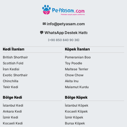
✉ info@petyasam.com
💬 WhatsApp Destek Hattı
(+90 850 840 90 36)
Kedi İlanları
Köpek İlanları
British Shorthair
Pomeranian Boo
Scottish Fold
Toy Poodle
İran Kedisi
Maltese Terrier
Exotic Shorthair
Chow Chow
Chinchilla
Akita Inu
Tekir Kedi
Malamut Kurdu
Bölge Kedi
Bölge Köpek
İstanbul Kedi
İstanbul Köpek
Ankara Kedi
Kocaeli Köpek
İzmir Kedi
İzmir Köpek
Kocaeli Kedi
Bursa Köpek