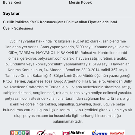
Bursa Kedi
Mersin Köpek
Sayfalar
Gizlilik Politikası
KVKK Koruması
Çerez Politikası
İlan Fiyatları
İade İptal
Üyelik Sözleşmesi
Evcil hayvanlar hakkında ırk bilgileri ile ücretsiz olarak, sahiplendirme
ilanlarına yer veririz. Satış yapan yerlerin, 5199 sayılı Kanuna dayalı olarak
GIDA, TARIM ve HAYVANCILIK BAKANLIĞI Ruhsat ve Kontrollerine tabi
olması gerekiyor. petyasam.com olarak "hayvan satışı, üretimi, aracılık,
bulundurma veya komisyonculuk" yapmamaktayız. 5199 sayılı Hayvanları
Koruma Kanunu'nun, 14. Madde L Bendi ve 22.10.2014 tarihli 367 sayılı
Tarım ve Orman Bakanlığı 4. Bölge İzmir Şube Müdürlüğü'nün yazısı gereği
Pitbull Terrier, Japanese Tosa, Dogo Argentino, Fila Brasileiro, American Bully
ve American Staffordshire Terrier ile bu ırkların melezlerinin sitemizde satışı,
sahiplendirilmesi, sergilenmesi, reklamı, takası veya hediye edilmesi yasaktır.
petyasam.com sitesinde kullanıcılar tarafından sağlanan her türlü ilan, bilgi,
içerik ve görselin gerçekliği, orijinalliği, güvenliği, doğruluğu ve belge
bulundurma zorunluluğuna ilişkin sorumluluk bu içerikleri giren kullanıcıya ait
olup, petyasam.com bu hususlarla ilgili herhangi bir sorumluluğu
bulunmamaktadır.