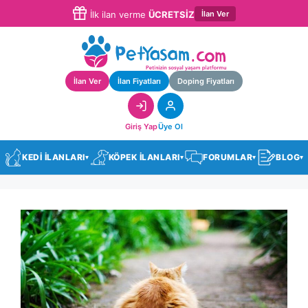
İlan Ver
İlk ilan verme
ÜCRETSİZ
İlan Ver
İlan Fiyatları
Doping Fiyatları
Giriş Yap
Üye Ol
KEDİ İLANLARI
KÖPEK İLANLARI
FORUMLAR
BLOG
▾
▾
▾
▾