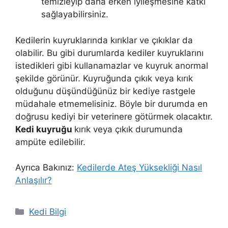
temizleyip daha erken iyileşmesine katkı
sağlayabilirsiniz.
Kedilerin kuyruklarında kırıklar ve çıkıklar da
olabilir. Bu gibi durumlarda kediler kuyruklarını
istedikleri gibi kullanamazlar ve kuyruk anormal
şekilde görünür. Kuyruğunda çıkık veya kırık
olduğunu düşündüğünüz bir kediye rastgele
müdahale etmemelisiniz. Böyle bir durumda en
doğrusu kediyi bir veterinere götürmek olacaktır.
Kedi kuyruğu
kırık veya çıkık durumunda
ampüte edilebilir.
Ayrıca Bakınız:
Kedilerde Ateş Yüksekliği Nasıl
Anlaşılır?
Kategoriler
Kedi Bilgi