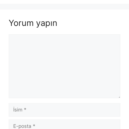
Yorum yapın
Yorum
İsim
E-