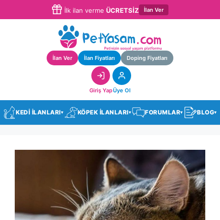
İlan Ver
İlk ilan verme
ÜCRETSİZ
İlan Ver
İlan Fiyatları
Doping Fiyatları
Giriş Yap
Üye Ol
KEDİ İLANLARI
KÖPEK İLANLARI
FORUMLAR
BLOG
▾
▾
▾
▾