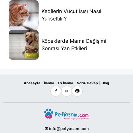
Kedilerin Vücut Isısı Nasıl
Yükseltilir?
Köpeklerde Mama Değişimi
Sonrası Yan Etkileri
Anasayfa
İlanlar
Eş İlanlar
Soru-Cevap
Blog
|
|
|
|
f
✉
📷
✉ info@petyasam.com