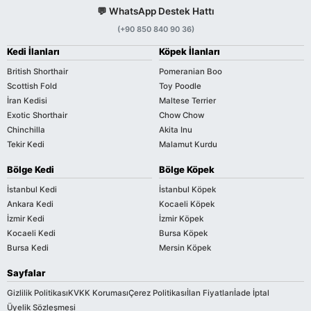
💬 WhatsApp Destek Hattı
(+90 850 840 90 36)
Kedi İlanları
Köpek İlanları
British Shorthair
Pomeranian Boo
Scottish Fold
Toy Poodle
İran Kedisi
Maltese Terrier
Exotic Shorthair
Chow Chow
Chinchilla
Akita Inu
Tekir Kedi
Malamut Kurdu
Bölge Kedi
Bölge Köpek
İstanbul Kedi
İstanbul Köpek
Ankara Kedi
Kocaeli Köpek
İzmir Kedi
İzmir Köpek
Kocaeli Kedi
Bursa Köpek
Bursa Kedi
Mersin Köpek
Sayfalar
Gizlilik Politikası
KVKK Koruması
Çerez Politikası
İlan Fiyatları
İade İptal
Üyelik Sözleşmesi