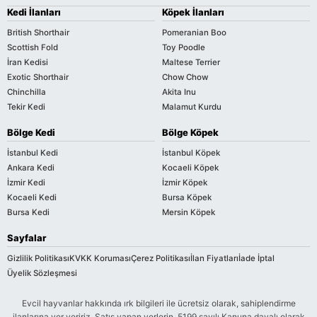
Kedi İlanları
Köpek İlanları
British Shorthair
Pomeranian Boo
Scottish Fold
Toy Poodle
İran Kedisi
Maltese Terrier
Exotic Shorthair
Chow Chow
Chinchilla
Akita Inu
Tekir Kedi
Malamut Kurdu
Bölge Kedi
Bölge Köpek
İstanbul Kedi
İstanbul Köpek
Ankara Kedi
Kocaeli Köpek
İzmir Kedi
İzmir Köpek
Kocaeli Kedi
Bursa Köpek
Bursa Kedi
Mersin Köpek
Sayfalar
Gizlilik Politikası
KVKK Koruması
Çerez Politikası
İlan Fiyatları
İade İptal
Üyelik Sözleşmesi
Evcil hayvanlar hakkında ırk bilgileri ile ücretsiz olarak, sahiplendirme
ilanlarına yer veririz. Satış yapan yerlerin, 5199 sayılı Kanuna dayalı olarak