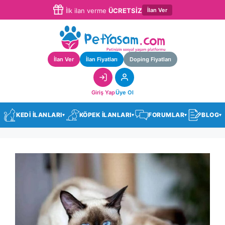
İlan Ver
İlk ilan verme
ÜCRETSİZ
İlan Ver
İlan Fiyatları
Doping Fiyatları
Giriş Yap
Üye Ol
KEDİ İLANLARI
KÖPEK İLANLARI
FORUMLAR
BLOG
▾
▾
▾
▾