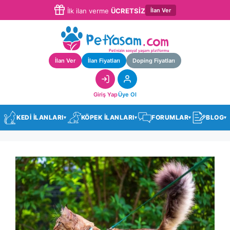
İlan Ver
İlk ilan verme
ÜCRETSİZ
İlan Ver
İlan Fiyatları
Doping Fiyatları
Giriş Yap
Üye Ol
KEDİ İLANLARI
KÖPEK İLANLARI
FORUMLAR
BLOG
▾
▾
▾
▾