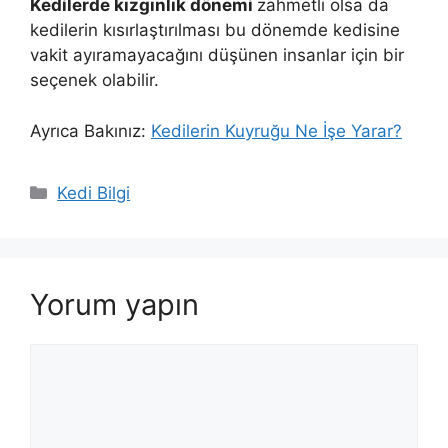
Kedilerde kızgınlık dönemi
zahmetli olsa da
kedilerin kısırlaştırılması bu dönemde kedisine
vakit ayıramayacağını düşünen insanlar için bir
seçenek olabilir.
Ayrıca Bakınız:
Kedilerin Kuyruğu Ne İşe Yarar?
Kategoriler
Kedi Bilgi
Yorum yapın
Yorum