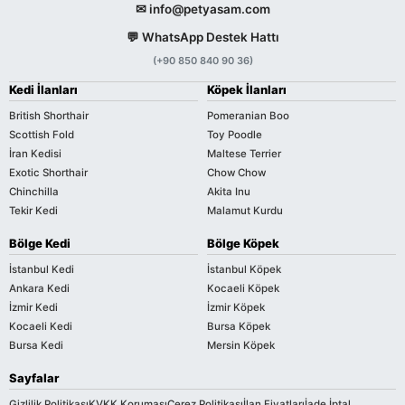
✉ info@petyasam.com
💬 WhatsApp Destek Hattı
(+90 850 840 90 36)
Kedi İlanları
Köpek İlanları
British Shorthair
Pomeranian Boo
Scottish Fold
Toy Poodle
İran Kedisi
Maltese Terrier
Exotic Shorthair
Chow Chow
Chinchilla
Akita Inu
Tekir Kedi
Malamut Kurdu
Bölge Kedi
Bölge Köpek
İstanbul Kedi
İstanbul Köpek
Ankara Kedi
Kocaeli Köpek
İzmir Kedi
İzmir Köpek
Kocaeli Kedi
Bursa Köpek
Bursa Kedi
Mersin Köpek
Sayfalar
Gizlilik Politikası
KVKK Koruması
Çerez Politikası
İlan Fiyatları
İade İptal