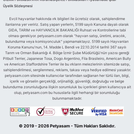
Üyelik Sözleşmesi
Evcil hayvanlar hakkında ırk bilgileri ile ücretsiz olarak, sahiplendirme
ilanlarına yer veririz. Satış yapan yerlerin, 5199 sayılı Kanuna dayalı olarak
GIDA, TARIM ve HAYVANCILIK BAKANLIĞI Ruhsat ve Kontrollerine tabi
olması gerekiyor. petyasam.com olarak "hayvan satışı, üretimi, aracılık,
bulundurma veya komisyonculuk" yapmamaktayız. 5199 sayılı Hayvanları
Koruma Kanunu'nun, 14. Madde L Bendi ve 22.10.2014 tarihli 367 sayılı
Tarım ve Orman Bakanlığı 4. Bölge İzmir Şube Müdürlüğü'nün yazısı gereği
Pitbull Terrier, Japanese Tosa, Dogo Argentino, Fila Brasileiro, American Bully
ve American Staffordshire Terrier ile bu ırkların melezlerinin sitemizde satışı,
sahiplendirilmesi, sergilenmesi, reklamı, takası veya hediye edilmesi yasaktır.
petyasam.com sitesinde kullanıcılar tarafından sağlanan her türlü ilan, bilgi,
içerik ve görselin gerçekliği, orijinalliği, güvenliği, doğruluğu ve belge
bulundurma zorunluluğuna ilişkin sorumluluk bu içerikleri giren kullanıcıya ait
olup, petyasam.com bu hususlarla ilgili herhangi bir sorumluluğu
bulunmamaktadır.
© 2019 - 2026 Petyasam - Tüm Hakları Saklıdır.