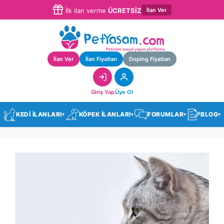
İlan Ver
İlk ilan verme
ÜCRETSİZ
İlan Ver
İlan Fiyatları
Doping Fiyatları
Giriş Yap
Üye Ol
KEDİ İLANLARI
KÖPEK İLANLARI
FORUMLAR
BLOG
▾
▾
▾
▾