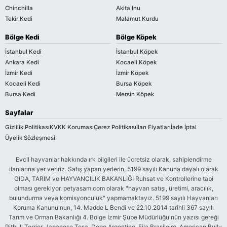
Chinchilla
Akita Inu
Tekir Kedi
Malamut Kurdu
Bölge Kedi
Bölge Köpek
İstanbul Kedi
İstanbul Köpek
Ankara Kedi
Kocaeli Köpek
İzmir Kedi
İzmir Köpek
Kocaeli Kedi
Bursa Köpek
Bursa Kedi
Mersin Köpek
Sayfalar
Gizlilik Politikası
KVKK Koruması
Çerez Politikası
İlan Fiyatları
İade İptal
Üyelik Sözleşmesi
Evcil hayvanlar hakkında ırk bilgileri ile ücretsiz olarak, sahiplendirme
ilanlarına yer veririz. Satış yapan yerlerin, 5199 sayılı Kanuna dayalı olarak
GIDA, TARIM ve HAYVANCILIK BAKANLIĞI Ruhsat ve Kontrollerine tabi
olması gerekiyor. petyasam.com olarak "hayvan satışı, üretimi, aracılık,
bulundurma veya komisyonculuk" yapmamaktayız. 5199 sayılı Hayvanları
Koruma Kanunu'nun, 14. Madde L Bendi ve 22.10.2014 tarihli 367 sayılı
Tarım ve Orman Bakanlığı 4. Bölge İzmir Şube Müdürlüğü'nün yazısı gereği
Pitbull Terrier, Japanese Tosa, Dogo Argentino, Fila Brasileiro, American Bully