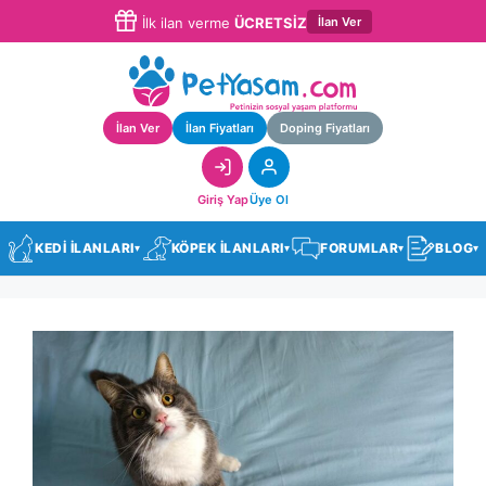
İlan Ver
İlk ilan verme
ÜCRETSİZ
İlan Ver
İlan Fiyatları
Doping Fiyatları
Giriş Yap
Üye Ol
KEDİ İLANLARI
KÖPEK İLANLARI
FORUMLAR
BLOG
▾
▾
▾
▾