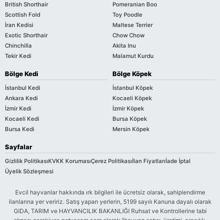
British Shorthair
Pomeranian Boo
Scottish Fold
Toy Poodle
İran Kedisi
Maltese Terrier
Exotic Shorthair
Chow Chow
Chinchilla
Akita Inu
Tekir Kedi
Malamut Kurdu
Bölge Kedi
Bölge Köpek
İstanbul Kedi
İstanbul Köpek
Ankara Kedi
Kocaeli Köpek
İzmir Kedi
İzmir Köpek
Kocaeli Kedi
Bursa Köpek
Bursa Kedi
Mersin Köpek
Sayfalar
Gizlilik Politikası
KVKK Koruması
Çerez Politikası
İlan Fiyatları
İade İptal
Üyelik Sözleşmesi
Evcil hayvanlar hakkında ırk bilgileri ile ücretsiz olarak, sahiplendirme
ilanlarına yer veririz. Satış yapan yerlerin, 5199 sayılı Kanuna dayalı olarak
GIDA, TARIM ve HAYVANCILIK BAKANLIĞI Ruhsat ve Kontrollerine tabi