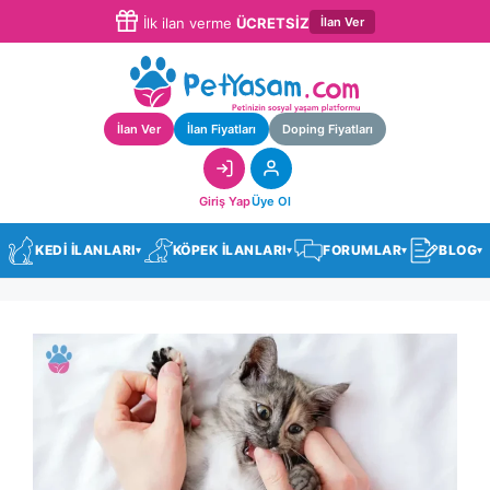
İlan Ver
İlk ilan verme
ÜCRETSİZ
İlan Ver
İlan Fiyatları
Doping Fiyatları
Giriş Yap
Üye Ol
KEDİ İLANLARI
KÖPEK İLANLARI
FORUMLAR
BLOG
▾
▾
▾
▾