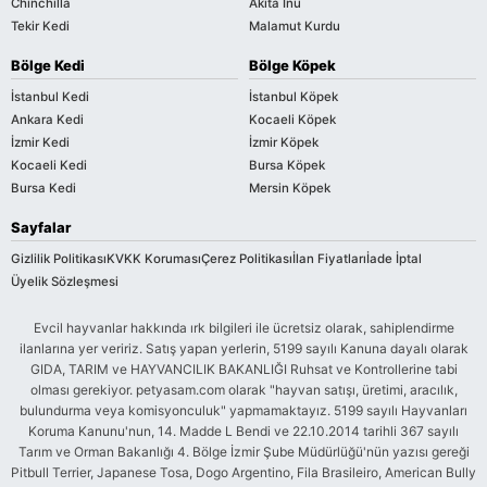
Chinchilla
Akita Inu
Tekir Kedi
Malamut Kurdu
Bölge Kedi
Bölge Köpek
İstanbul Kedi
İstanbul Köpek
Ankara Kedi
Kocaeli Köpek
İzmir Kedi
İzmir Köpek
Kocaeli Kedi
Bursa Köpek
Bursa Kedi
Mersin Köpek
Sayfalar
Gizlilik Politikası
KVKK Koruması
Çerez Politikası
İlan Fiyatları
İade İptal
Üyelik Sözleşmesi
Evcil hayvanlar hakkında ırk bilgileri ile ücretsiz olarak, sahiplendirme
ilanlarına yer veririz. Satış yapan yerlerin, 5199 sayılı Kanuna dayalı olarak
GIDA, TARIM ve HAYVANCILIK BAKANLIĞI Ruhsat ve Kontrollerine tabi
olması gerekiyor. petyasam.com olarak "hayvan satışı, üretimi, aracılık,
bulundurma veya komisyonculuk" yapmamaktayız. 5199 sayılı Hayvanları
Koruma Kanunu'nun, 14. Madde L Bendi ve 22.10.2014 tarihli 367 sayılı
Tarım ve Orman Bakanlığı 4. Bölge İzmir Şube Müdürlüğü'nün yazısı gereği
Pitbull Terrier, Japanese Tosa, Dogo Argentino, Fila Brasileiro, American Bully