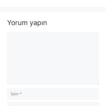
Yorum yapın
Yorum
İsim
E-