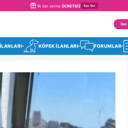
İlan Ver
İlk ilan verme
ÜCRETSİZ
İlan
 İLANLARI
KÖPEK İLANLARI
FORUMLAR
▾
▾
▾