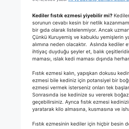
Kediler fıstık ezmesi yiyebilir mi?
Kedile
sorunun cevabı kesin bir netlik kazanmamışt
bir gıda olarak listelenmiyor. Ancak uzman
Çünkü Kuruyemiş ve kabuklu yemişlerin yağ
alımına neden olacaktır. Aslında kediler e
ihtiyaç duyduğu şeyler et, balık çeşitlerid
maması, ıslak kedi maması dışında herhan
Fıstık ezmesi kalın, yapışkan dokusu kedini
ezmesi bile kediniz için potansiyel bir boğu
ezmesi vermek isterseniz onları tek başla
Sonrasında ise kedinize su vererek boğaz
geçebilirsiniz. Ayrıca fıstık ezmesi kediniz
yaratarak kilo almasına, kusmasına ve isha
Fıstık ezmesinin kediler için hiçbir besin 