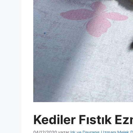
Kediler Fıstık Ez
04/12/2020
yazar
Irk ve Davranış Uzmanı Melek D