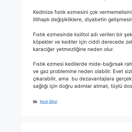
Kedinize fıstık ezmesini çok vermemelisini
iltihaplı değişikliklere, diyabetin gelişme
Fıstık ezmesinde ksilitol adı verilen bir şe
köpekler ve kediler için ciddi derecede ze
karaciğer yetmezliğine neden olur.
Fıstık ezmesi kedilerde mide-bağırsak raha
ve gaz problemine neden olabilir. Evet sizi
çıkarabilir, ama bu dezavantajlara gerçe
sağlığı için doğru adımlar atmalı, tüylü do
Kategoriler
Kedi Bilgi