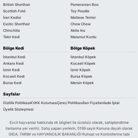
British Shorthair
Pomeranian Boo
Scottish Fold
Toy Poodle
İran Kedisi
Maltese Terrier
Exotic Shorthair
Chow Chow
Chinchilla
Akita Inu
Tekir Kedi
Malamut Kurdu
Bölge Kedi
Bölge Köpek
İstanbul Kedi
İstanbul Köpek
Ankara Kedi
Kocaeli Köpek
İzmir Kedi
İzmir Köpek
Kocaeli Kedi
Bursa Köpek
Bursa Kedi
Mersin Köpek
Sayfalar
Gizlilik Politikası
KVKK Koruması
Çerez Politikası
İlan Fiyatları
İade İptal
Üyelik Sözleşmesi
Evcil hayvanlar hakkında ırk bilgileri ile ücretsiz olarak, sahiplendirme
ilanlarına yer veririz. Satış yapan yerlerin, 5199 sayılı Kanuna dayalı olarak
GIDA, TARIM ve HAYVANCILIK BAKANLIĞI Ruhsat ve Kontrollerine tabi