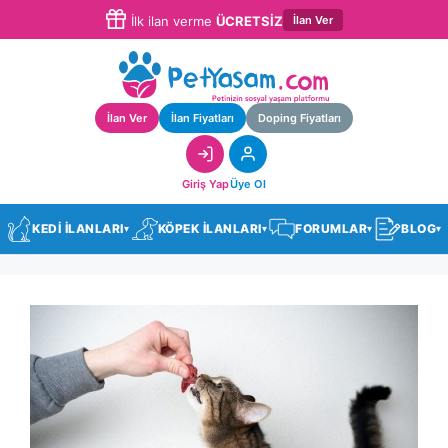
İlan Ver
İlk ilan verme
ÜCRETSİZ
İlan Ver
İlan Fiyatları
Doping Fiyatları
Giriş Yap
Üye Ol
KEDİ İLANLARI
KÖPEK İLANLARI
FORUMLAR
BLOG
▾
▾
▾
▾