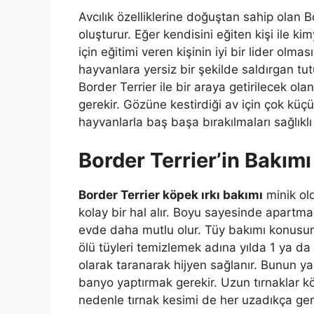
Avcılık özelliklerine doğuştan sahip olan Bor
oluşturur. Eğer kendisini eğiten kişi ile 
için eğitimi veren kişinin iyi bir lider olma
hayvanlara yersiz bir şekilde saldırgan tu
Border Terrier ile bir araya getirilecek ol
gerekir. Gözüne kestirdiği av için çok küçük
hayvanlarla baş başa bırakılmaları sağlıkl
Border Terrier’in Bakımı
Border Terrier köpek ırkı bakımı
minik old
kolay bir hal alır. Boyu sayesinde apartma
evde daha mutlu olur. Tüy bakımı konusun
ölü tüyleri temizlemek adına yılda 1 ya da 
olarak taranarak hijyen sağlanır. Bunun yanı
banyo yaptırmak gerekir. Uzun tırnaklar kö
nedenle tırnak kesimi de her uzadıkça gerç