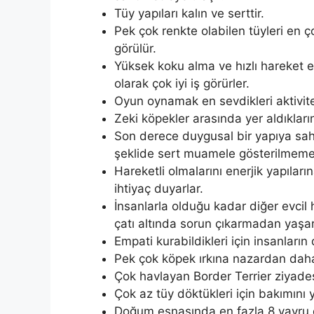
Tüy yapıları kalın ve serttir.
Pek çok renkte olabilen tüyleri en ço
görülür.
Yüksek koku alma ve hızlı hareket 
olarak çok iyi iş görürler.
Oyun oynamak en sevdikleri aktivite
Zeki köpekler arasında yer aldıklar
Son derece duygusal bir yapıya sahi
şeklide sert muamele gösterilmemel
Hareketli olmalarını enerjik yapılar
ihtiyaç duyarlar.
İnsanlarla olduğu kadar diğer evcil h
çatı altında sorun çıkarmadan yaşar
Empati kurabildikleri için insanların
Pek çok köpek ırkına nazardan daha 
Çok havlayan Border Terrier ziyadesi
Çok az tüy döktükleri için bakımını
Doğum esnasında en fazla 8 yavru 