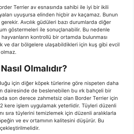
der Terrier av esnasında sahibi ile iyi bir ikili
kimyaları uyuşursa elinden hiçbir av kaçamaz. Bunun
sı gerekir. Avcılık güdüleri bazı durumlarda diğer
tum göstermeleri ile sonuçlanabilir. Bu nedenle
an hayvanların kontrollü bir ortamda bulunması
 ve dar bölgelere ulaşabildikleri için kuş gibi evcil
ı olmaz.
 Nasıl Olmalıdır?
uğu için diğer köpek türlerine göre nispeten daha
n dairesinde de beslenebilen bu ırk bahçeli bir
da son derece zahmetsiz olan Border Terrier için
2 kere işlem uygulamak yeterlidir. Tüyleri düzenli
 sıra tüylerini temizlemek için düzenli aralıklarla
peğin ve ev ortamının kalitesini düşürür. Bu
ekleştirilmelidir.