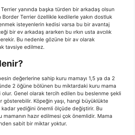
Terrier yanında başka türden bir arkadaş olsun
n Border Terrier özellikle kedilerle yakın dostluk
lenmek isteyenlerin kedisi varsa bu bir avantaj
eği bir ev arkadaş ararken bu ırkın usta avcılık
erekir. Bu nedenle gözüne bir av olarak
ak tavsiye edilmez.
lenir?
besin değerlerine sahip kuru mamayı 1,5 ya da 2
 Günde 2 öğüne bölünen bu miktardaki kuru mama
i olur. Genel olarak tercih edilen bu beslenme şekli
er gösterebilir. Köpeğin yaşı, hangi büyüklükte
adar yediğini önemli ölçüde değiştirir. Bu
u mamanın hazır edilmesi çok önemlidir. Mama
den sabit bir miktar yoktur.