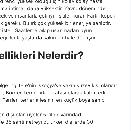
t direnci yüksek olduğu için kolay kolay hasta
aşma ihtimali daha yüksektir. Yavru döneminde
ek ve insanlarla çok iyi ilişkiler kurar. Farklı köpek
 gerekir. Bu ırk çok yüksek bir enerjiye sahiptir.
ak ister. Saatlerce bıkıp usanmadan oyun
ji ileriki yaşlarda sakin bir hale dönüşür.
llikleri Nelerdir?
ge İngiltere’nin İskoçya’ya yakın kuzey kısımlarıdır.
, Border Terrier ırkının atası olarak kabul edilir.
 Terrier, terrier ailesinin en küçük boya sahip
n dişi olan üyeler 5 kilo civarındadır.
rde 35 santimetreyi bulurken dişilerde 30