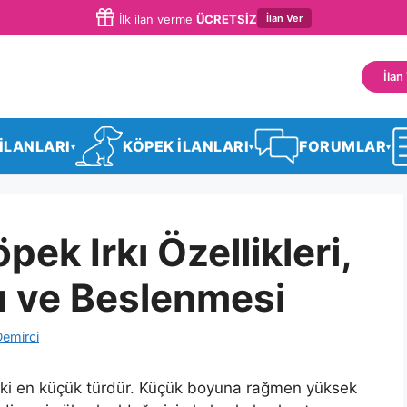
İlan Ver
İlk ilan verme
ÜCRETSİZ
İlan
 İLANLARI
KÖPEK İLANLARI
FORUMLAR
▾
▾
▾
pek Irkı Özellikleri,
ı ve Beslenmesi
Demirci
indeki en küçük türdür. Küçük boyuna rağmen yüksek