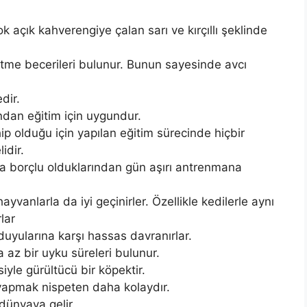
k açık kahverengiye çalan sarı ve kırçıllı şeklinde
etme becerileri bulunur. Bunun sayesinde avcı
dir.
ından eğitim için uygundur.
p olduğu için yapılan eğitim sürecinde hiçbir
idir.
ına borçlu olduklarından gün aşırı antrenmana
ayvanlarla da iyi geçinirler. Özellikle kedilerle aynı
lar
 duyularına karşı hassas davranırlar.
az bir uyku süreleri bulunur.
yle gürültücü bir köpektir.
 yapmak nispeten daha kolaydır.
dünyaya gelir.