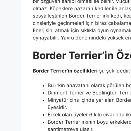
bir özgüven sahibi olması ile bilinir. Vücu
olmaz. Köpeklere nazaran kediler ile anl
sosyalleştirilen Border Terrier ırkı kedi, köp
cinsleriyle geçinmeleri için biraz çabalamak
Enerjisini atmak için sıklıkla oyun oynam
oynayabilir. Yavru dönemindeki yüksek ener
Border Terrier’in Öze
Border Terrier’in özellikleri
şu şekildedir:
Bu ırkın anavatanı olarak görülen böl
Dinmont Terrier ve Bedlington Terrier
Minyatür cins içinde yer alan Border
üyesidir.
Erkek olan üyeler 6 kilo civarında ike
Border Terrier ırkının boyu erkekle
santimetreye ulaşır.