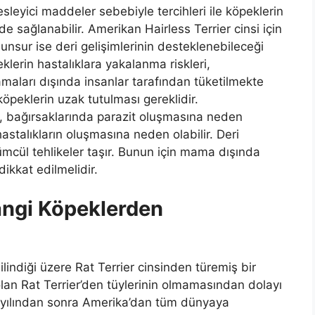
sleyici maddeler sebebiyle tercihleri ile köpeklerin
e sağlanabilir. Amerikan Hairless Terrier cinsi için
nsur ise deri gelişimlerinin desteklenebileceği
lerin hastalıklara yakalanma riskleri,
maları dışında insanlar tarafından tüketilmekte
öpeklerin uzak tutulması gereklidir.
, bağırsaklarında parazit oluşmasına neden
hastalıkların oluşmasına neden olabilir. Deri
lümcül tehlikeler taşır. Bunun için mama dışında
dikkat edilmelidir.
angi Köpeklerden
ilindiği üzere Rat Terrier cinsinden türemiş bir
olan Rat Terrier’den tüylerinin olmamasından dolayı
976 yılından sonra Amerika’dan tüm dünyaya