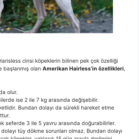
risless cinsi köpeklerin bilinen pek çok özelliği
ye başlanmış olan
Amerikan Hairless’in özellikleri
,
da olur.
işilerde ise 2 ile 7 kg arasında değişebilir.
etlidir. Bundan dolayı da sürekli hareket etme
ttur.
ek seferde 3 ile 5 yavru arasında doğurabilirler.
 dolayı tüy dökme sorunları olmaz. Bundan dolayı
cak köpekler, yaklaşık 15 gün arayla derilerini