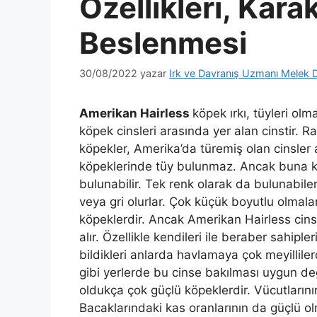
Özellikleri, Kara
Beslenmesi
30/08/2022
yazar
Irk ve Davranış Uzmanı Melek 
Amerikan Hairless
köpek ırkı, tüyleri ol
köpek cinsleri arasında yer alan cinstir. 
köpekler, Amerika’da türemiş olan cinsler 
köpeklerinde tüy bulunmaz. Ancak buna kar
bulunabilir. Tek renk olarak da bulunabil
veya gri olurlar. Çok küçük boyutlu olmal
köpeklerdir. Ancak Amerikan Hairless cinsi
alır. Özellikle kendileri ile beraber sahipler
bildikleri anlarda havlamaya çok meyillile
gibi yerlerde bu cinse bakılması uygun değ
oldukça çok güçlü köpeklerdir. Vücutlarını
Bacaklarındaki kas oranlarının da güçlü o