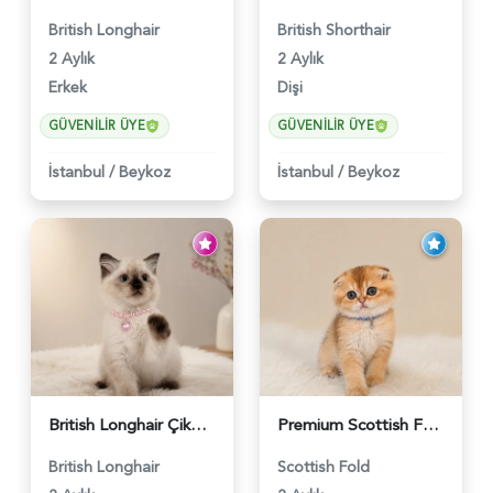
British Longhair
British Shorthair
2 Aylık
2 Aylık
Erkek
Dişi
GÜVENILIR ÜYE
GÜVENILIR ÜYE
İstanbul
/
Beykoz
İstanbul
/
Beykoz
British Longhair Çikolatalı Sütlü Dişi Yavrumuz - 6347
Premium Scottish Fold Golden Yavru - 6400
British Longhair
Scottish Fold