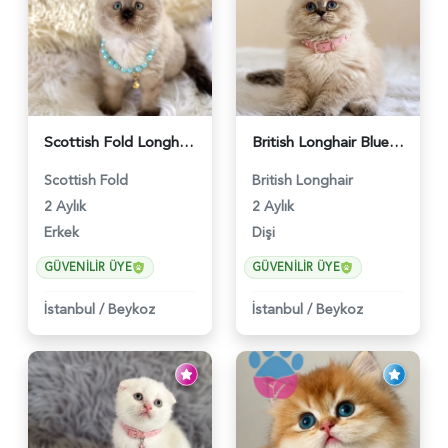
Scottish Fold Longhair Çikolata Erkek Yavrumuz - 6119
British Longhair Blue Point Afrodit Yuva Arıyor - 6118
Scottish Fold
British Longhair
2 Aylık
2 Aylık
Erkek
Dişi
GÜVENILIR ÜYE
GÜVENILIR ÜYE
İstanbul
/
Beykoz
İstanbul
/
Beykoz