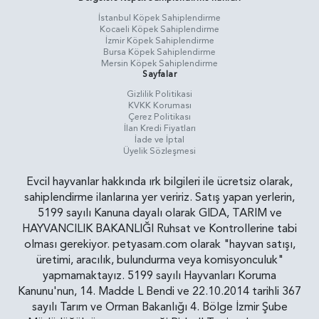
İstanbul Köpek Sahiplendirme
Kocaeli Köpek Sahiplendirme
İzmir Köpek Sahiplendirme
Bursa Köpek Sahiplendirme
Mersin Köpek Sahiplendirme
Sayfalar
Gizlilik Politikasi
KVKK Koruması
Çerez Politikası
İlan Kredi Fiyatları
İade ve İptal
Üyelik Sözleşmesi
Evcil hayvanlar hakkında ırk bilgileri ile ücretsiz olarak,
sahiplendirme ilanlarına yer veririz. Satış yapan yerlerin,
5199 sayılı Kanuna dayalı olarak GIDA, TARIM ve
HAYVANCILIK BAKANLIĞI Ruhsat ve Kontrollerine tabi
olması gerekiyor. petyasam.com olarak "hayvan satışı,
üretimi, aracılık, bulundurma veya komisyonculuk"
yapmamaktayız. 5199 sayılı Hayvanları Koruma
Kanunu'nun, 14. Madde L Bendi ve 22.10.2014 tarihli 367
sayılı Tarım ve Orman Bakanlığı 4. Bölge İzmir Şube