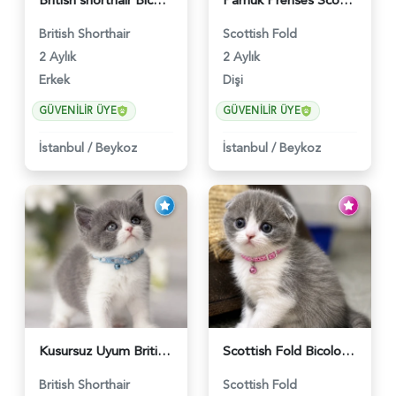
British shorthair Bicolor Lilac Erkek - 5905
Pamuk Prenses Scottish Fold Maviş Yavrumuz - 6009
British Shorthair
Scottish Fold
2 Aylık
2 Aylık
Erkek
Dişi
GÜVENILIR ÜYE
GÜVENILIR ÜYE
İstanbul
/
Beykoz
İstanbul
/
Beykoz
Kusursuz Uyum British Shorthair Bi Color Erkek - 6011
Scottish Fold Bicolor Lilac Dişi - 6014
British Shorthair
Scottish Fold