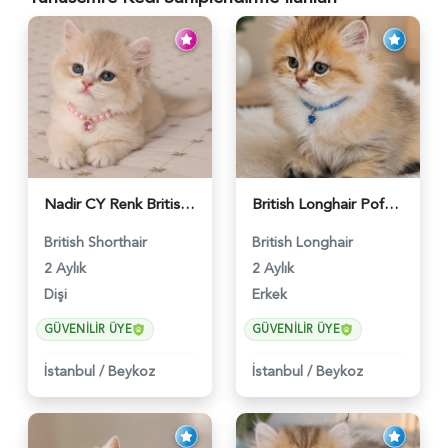
Nadir CY Renk British Shorthair Prensesimiz - 6483
British Longhair Pofuduk Yakışıklımız - 6481
British Shorthair
British Longhair
2 Aylık
2 Aylık
Dişi
Erkek
GÜVENILIR ÜYE
GÜVENILIR ÜYE
İstanbul
/
Beykoz
İstanbul
/
Beykoz