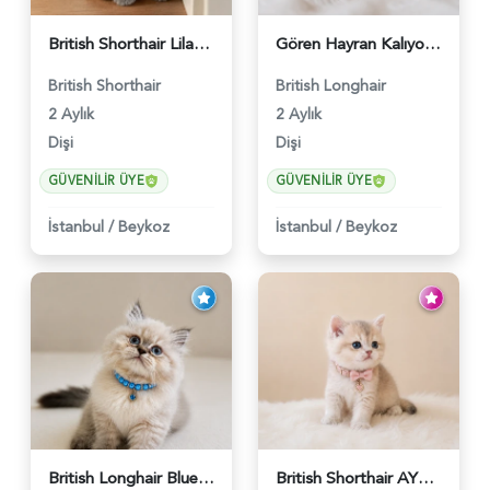
British Shorthair Lilac Dişi Tatlı Kızımız - 5236
Gören Hayran Kalıyor! British Longhair Golden Dişi - 6345
British Shorthair
British Longhair
2 Aylık
2 Aylık
Dişi
Dişi
GÜVENILIR ÜYE
GÜVENILIR ÜYE
İstanbul
/
Beykoz
İstanbul
/
Beykoz
British Longhair Blue Point Erkek Pofuduk Yavrumuz - 6348
British Shorthair AY12 Güzel Kızımız - 6349