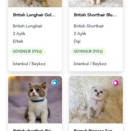
British Longhair Golden Erkek Yavrumuz - 5910
British Shorthair Blue Point Kızımız 2 Aylık - 5149
British Longhair
British Shorthair
2 Aylık
2 Aylık
Erkek
Dişi
GÜVENILIR ÜYE
GÜVENILIR ÜYE
İstanbul
/
Beykoz
İstanbul
/
Beykoz