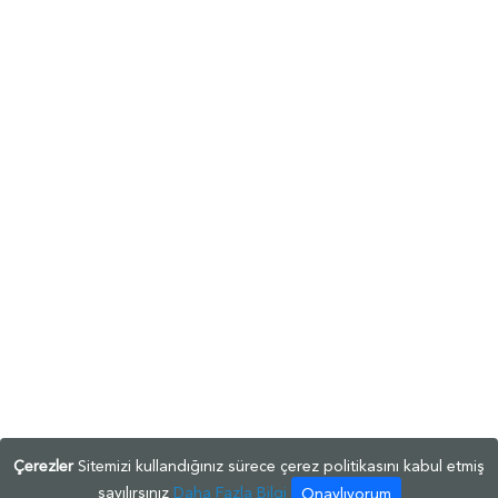
Çerezler
Sitemizi kullandığınız sürece çerez politikasını kabul etmiş
sayılırsınız
Daha Fazla Bilgi
Onaylıyorum