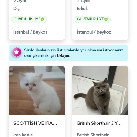
2 Aylık
2 Aylık
Dişi
Erkek
GÜVENILIR ÜYE
GÜVENILIR ÜYE
İstanbul
/
Beykoz
İstanbul
/
Beykoz
Sizde ilanlarınızın üst sıralarda yer almasını istiyorsanız,
öne çıkarmak için
tıklayın.
SCOTTİSH VE İRAN KEDİSİ KIRMASI - 5141
British Shorthair 3 Yaşında Yuva Arıyor - 4804
iran kedisi
British Shorthair