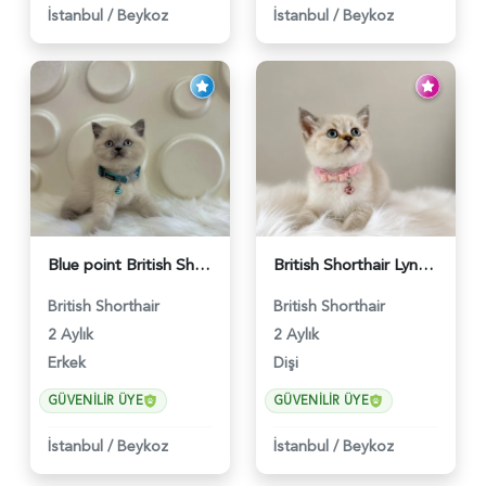
İstanbul
/
Beykoz
İstanbul
/
Beykoz
Blue point British Shorthair Kedim 2 Aylık - 4132
British Shorthair Lynx Point Dişi Yavrumuz Yuva Arıyor - 5148
British Shorthair
British Shorthair
2 Aylık
2 Aylık
Erkek
Dişi
GÜVENILIR ÜYE
GÜVENILIR ÜYE
İstanbul
/
Beykoz
İstanbul
/
Beykoz