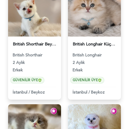
British Shorthair Beyaz Pamuksu Yavrumuz - 6419
British Longhair Küçük Prens Yuva Arıyor - 6480
British Shorthair
British Longhair
2 Aylık
2 Aylık
Erkek
Erkek
GÜVENILIR ÜYE
GÜVENILIR ÜYE
İstanbul
/
Beykoz
İstanbul
/
Beykoz