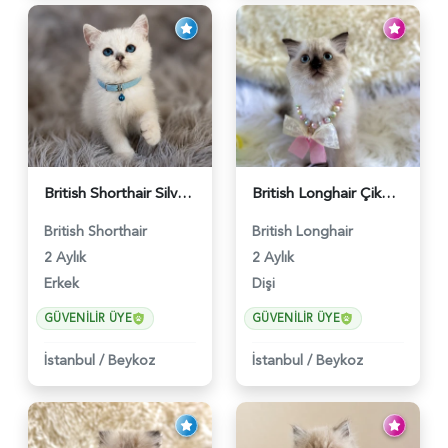
British Shorthair Silver Point Erkek 2 Aylık - 6122
British Longhair Çikolata Nadir Renk Göz Kamaştırıcı - 6117
British Shorthair
British Longhair
2 Aylık
2 Aylık
Erkek
Dişi
GÜVENILIR ÜYE
GÜVENILIR ÜYE
İstanbul
/
Beykoz
İstanbul
/
Beykoz