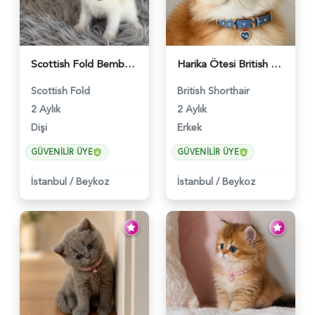
Scottish Fold Bembeyaz Pembe Burun Yavrumuz - 6120
Harika Ötesi British Longhair Golden Parlayan Yıldız - 6141
Scottish Fold
British Shorthair
2 Aylık
2 Aylık
Dişi
Erkek
GÜVENILIR ÜYE
GÜVENILIR ÜYE
İstanbul
/
Beykoz
İstanbul
/
Beykoz