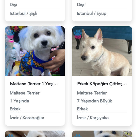
Dişi
Dişi
İstanbul
/
Şişli
İstanbul
/
Eyüp
Maltese Terrier 1 Yaşında Eş Arıyor - 118983975
Erkek Köpeğim Çiftleşmek İstiyor - 118983976
Maltese Terrier
Maltese Terrier
1 Yaşında
7 Yaşından Büyük
Erkek
Erkek
İzmir
/
Karabağlar
İzmir
/
Karşıyaka