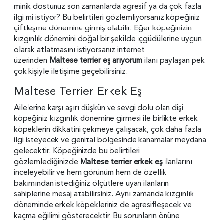
minik dostunuz son zamanlarda agresif ya da çok fazla
ilgi mi istiyor? Bu belirtileri gözlemliyorsanız köpeğiniz
çiftleşme dönemine girmiş olabilir. Eğer köpeğinizin
kızgınlık dönemini doğal bir şekilde içgüdülerine uygun
olarak atlatmasını istiyorsanız internet
üzerinden
Maltese terrier eş arıyorum
ilanı paylaşan pek
çok kişiyle iletişime geçebilirsiniz.
Maltese Terrier Erkek Eş
Ailelerine karşı aşırı düşkün ve sevgi dolu olan dişi
köpeğiniz kızgınlık dönemine girmesi ile birlikte erkek
köpeklerin dikkatini çekmeye çalışacak, çok daha fazla
ilgi isteyecek ve genital bölgesinde kanamalar meydana
gelecektir. Köpeğinizde bu belirtileri
gözlemlediğinizde
Maltese terrier erkek eş
ilanlarını
inceleyebilir ve hem görünüm hem de özellik
bakımından istediğiniz ölçütlere uyan ilanların
sahiplerine mesaj atabilirsiniz. Aynı zamanda kızgınlık
döneminde erkek köpekleriniz de agresifleşecek ve
kaçma eğilimi gösterecektir. Bu sorunların önüne