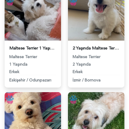
Maltese Terrier 1 Yaşında Efe Eş Arıyor - 118983926
2 Yaşında Maltese Terrier Köpeğime Eş Arıyorum - 118983912
Maltese Terrier
Maltese Terrier
1 Yaşında
2 Yaşında
Erkek
Erkek
Eskişehir
/
Odunpazarı
İzmir
/
Bornova