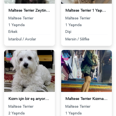
Maltese Terrier Zeytinbeye dişi ariyoruz - 118984208
Maltese Terrier 1 Yaşında Dişi Kızgınlıkta - 118984087
Maltese Terrier
Maltese Terrier
1 Yaşında
1 Yaşında
Erkek
Dişi
İstanbul
/
Avcılar
Mersin
/
Silifke
Kızım için bir eş arıyorum - 118984084
Maltese Terrier Kızıma Tatlış Eş Arıyoruz - 118984022
Maltese Terrier
Maltese Terrier
2 Yaşında
1 Yaşında