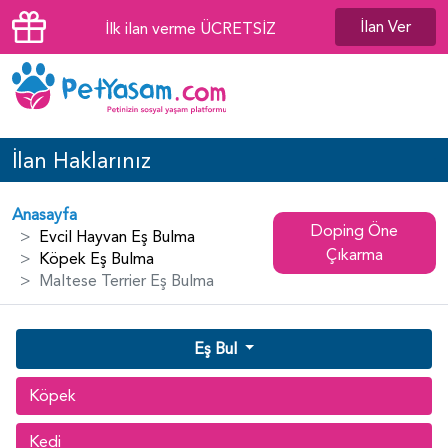
İlan Ver
İlk ilan verme ÜCRETSİZ
İlan Haklarınız
Anasayfa
Doping Öne
Evcil Hayvan Eş Bulma
Çıkarma
Köpek Eş Bulma
Maltese Terrier Eş Bulma
Eş Bul
Köpek
Kedi