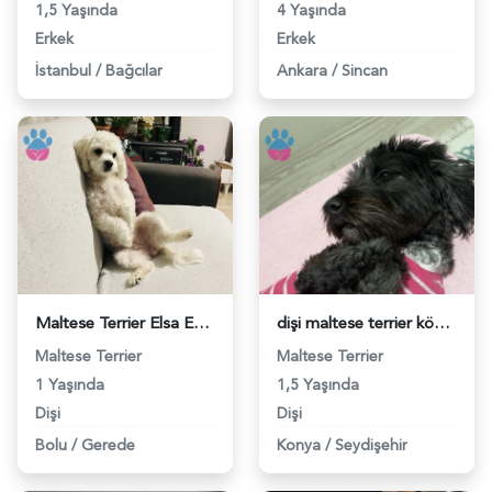
1,5 Yaşında
4 Yaşında
Erkek
Erkek
İstanbul
/
Bağcılar
Ankara
/
Sincan
Maltese Terrier Elsa Eş Arıyor - 118983158
dişi maltese terrier köpeğim için erkek eş arıyorum - 118983127
Maltese Terrier
Maltese Terrier
1 Yaşında
1,5 Yaşında
Dişi
Dişi
Bolu
/
Gerede
Konya
/
Seydişehir