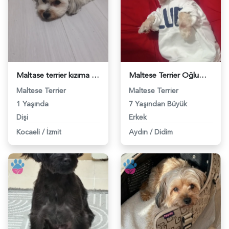
Maltase terrier kızıma eş arıyorum - 118984506
Maltese Terrier Oğlumuz Siya Eş Arıyor - 118984367
Maltese Terrier
Maltese Terrier
1 Yaşında
7 Yaşından Büyük
Dişi
Erkek
Kocaeli
/
İzmit
Aydın
/
Didim