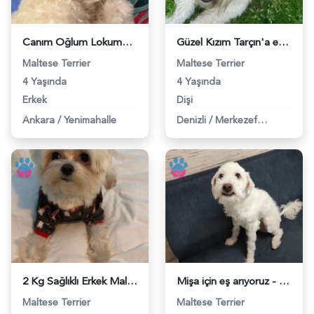
Canım Oğlum Lokuma Eş Arıyoruz - 118983903
Güzel Kızım Tarçın'a eş arıyorum - 118983728
Maltese Terrier
Maltese Terrier
4 Yaşında
4 Yaşında
Erkek
Dişi
Ankara
/
Yenimahalle
Denizli
/
Merkezefendi
2 Kg Sağlıklı Erkek Maltese Terrier Oğluma Dişi Eş Arıyoruz - 118983603
Mişa için eş arıyoruz - 118983473
Maltese Terrier
Maltese Terrier