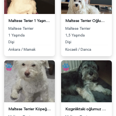
Maltese Terier 1 Yaşında Eş Arıyor - 118983039
Maltese Terrier Oğluma Eş arıyoruz - 118983033
Maltese Terrier
Maltese Terrier
1 Yaşında
1,5 Yaşında
Dişi
Dişi
Ankara
/
Mamak
Kocaeli
/
Darıca
Maltese Terrier Köpeğime Eş Arıyorum - 118983023
Kızgınlıktaki oğlumuz berduşa eş arıyoruz. - 118982998