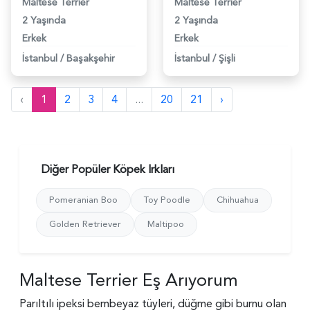
Maltese Terrier
Maltese Terrier
2 Yaşında
2 Yaşında
Erkek
Erkek
İstanbul
/
Başakşehir
İstanbul
/
Şişli
‹
1
2
3
4
...
20
21
›
Diğer Popüler Köpek Irkları
Pomeranian Boo
Toy Poodle
Chihuahua
Golden Retriever
Maltipoo
Maltese Terrier Eş Arıyorum
Parıltılı ipeksi bembeyaz tüyleri, düğme gibi burnu olan