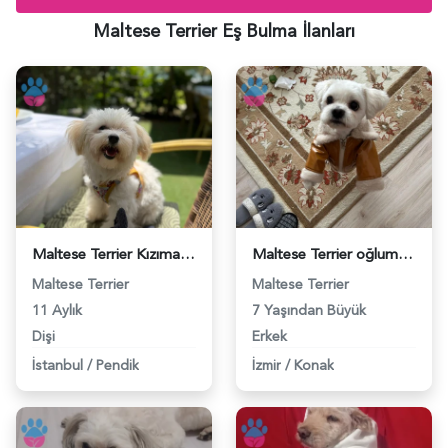
Maltese Terrier Eş Bulma İlanları
Maltese Terrier Kızıma uygun eş arıyoruz - 118984678
Maltese Terrier oğlumuza eş arıyoruz. - 118984579
Maltese Terrier
Maltese Terrier
11 Aylık
7 Yaşından Büyük
Dişi
Erkek
İstanbul
/
Pendik
İzmir
/
Konak