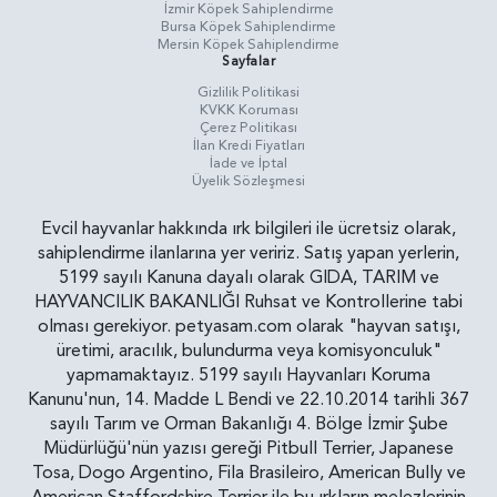
İzmir Köpek Sahiplendirme
Bursa Köpek Sahiplendirme
Mersin Köpek Sahiplendirme
Sayfalar
Gizlilik Politikasi
KVKK Koruması
Çerez Politikası
İlan Kredi Fiyatları
İade ve İptal
Üyelik Sözleşmesi
Evcil hayvanlar hakkında ırk bilgileri ile ücretsiz olarak,
sahiplendirme ilanlarına yer veririz. Satış yapan yerlerin,
5199 sayılı Kanuna dayalı olarak GIDA, TARIM ve
HAYVANCILIK BAKANLIĞI Ruhsat ve Kontrollerine tabi
olması gerekiyor. petyasam.com olarak "hayvan satışı,
üretimi, aracılık, bulundurma veya komisyonculuk"
yapmamaktayız. 5199 sayılı Hayvanları Koruma
Kanunu'nun, 14. Madde L Bendi ve 22.10.2014 tarihli 367
sayılı Tarım ve Orman Bakanlığı 4. Bölge İzmir Şube
Müdürlüğü'nün yazısı gereği Pitbull Terrier, Japanese
Tosa, Dogo Argentino, Fila Brasileiro, American Bully ve