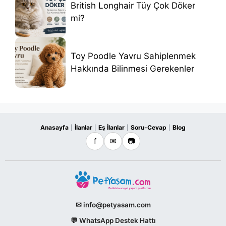
British Longhair Tüy Çok Döker
mi?
Toy Poodle Yavru Sahiplenmek
Hakkında Bilinmesi Gerekenler
Anasayfa
İlanlar
Eş İlanlar
Soru-Cevap
Blog
|
|
|
|
f
✉
📷
✉ info@petyasam.com
💬 WhatsApp Destek Hattı