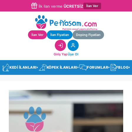
İlan Ver
İlk ilan verme
ÜCRETSİZ
İlan Ver
İlan Fiyatları
Doping Fiyatları
Giriş Yap
Üye Ol
KEDİ İLANLARI
KÖPEK İLANLARI
FORUMLAR
BLOG
▾
▾
▾
▾