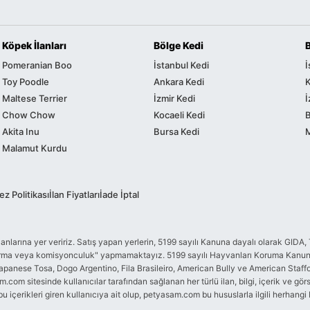
Köpek İlanları
Bölge Kedi
Pomeranian Boo
İstanbul Kedi
İ
Toy Poodle
Ankara Kedi
K
Maltese Terrier
İzmir Kedi
İ
Chow Chow
Kocaeli Kedi
Akita Inu
Bursa Kedi
Malamut Kurdu
z Politikası
İlan Fiyatları
İade İptal
me ilanlarına yer veririz. Satış yapan yerlerin, 5199 sayılı Kanuna dayalı olarak 
ndurma veya komisyonculuk" yapmamaktayız. 5199 sayılı Hayvanları Koruma Kanunu
apanese Tosa, Dogo Argentino, Fila Brasileiro, American Bully ve American Staffordsh
com sitesinde kullanıcılar tarafından sağlanan her türlü ilan, bilgi, içerik ve görs
bu içerikleri giren kullanıcıya ait olup, petyasam.com bu hususlarla ilgili herhang