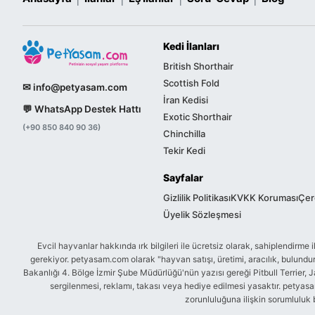
Kedi İlanları
British Shorthair
Scottish Fold
✉ info@petyasam.com
İran Kedisi
💬 WhatsApp Destek Hattı
Exotic Shorthair
(+90 850 840 90 36)
Chinchilla
Tekir Kedi
Sayfalar
Gizlilik Politikası
KVKK Koruması
Çere
Üyelik Sözleşmesi
Evcil hayvanlar hakkında ırk bilgileri ile ücretsiz olarak, sahiplendir
gerekiyor. petyasam.com olarak "hayvan satışı, üretimi, aracılık, bulu
Bakanlığı 4. Bölge İzmir Şube Müdürlüğü'nün yazısı gereği Pitbull Terrier, J
sergilenmesi, reklamı, takası veya hediye edilmesi yasaktır. petyasam.
zorunluluğuna ilişkin sorumluluk 