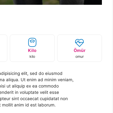
Kilo
Ömür
kilo
omur
dipisicing elit, sed do eiusmod
gna aliqua. Ut enim ad minim veniam,
 nisi ut aliquip ex ea commodo
nderit in voluptate velit esse
cepteur sint occaecat cupidatat non
t mollit anim id est laborum.