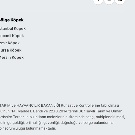
Bölge Köpek
stanbul Köpek
ocaeli Köpek
zmir Köpek
Bursa Köpek
Mersin Köpek
GIDA, TARIM ve HAYVANCILIK BAKANLIĞI Ruhsat ve Kontrollerine tabi olması
'nun, 14. Madde L Bendi ve 22.10.2014 tarihli 367 sayılı Tarım ve Orman
ire Terrier ile bu ırkların melezlerinin sitemizde satışı, sahiplendirilmesi,
elin gerçekliği, orijinalliği, güvenliği, doğruluğu ve belge bulundurma
i bir sorumluluğu bulunmamaktadır.