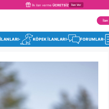
İlan Ver
İlk ilan verme
ÜCRETSİZ
İlan
 İLANLARI
KÖPEK İLANLARI
FORUMLAR
▾
▾
▾