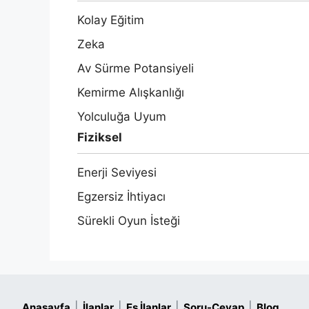
Kolay Eğitim
Zeka
Av Sürme Potansiyeli
Kemirme Alışkanlığı
Yolculuğa Uyum
Fiziksel
Enerji Seviyesi
Egzersiz İhtiyacı
Sürekli Oyun İsteği
|
|
|
|
Anasayfa
İlanlar
Eş İlanlar
Soru-Cevap
Blog