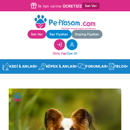
İlan Ver
İlk ilan verme
ÜCRETSİZ
İlan Ver
İlan Fiyatları
Doping Fiyatları
Giriş Yap
Üye Ol
KEDİ İLANLARI
KÖPEK İLANLARI
FORUMLAR
BLOG
▾
▾
▾
▾