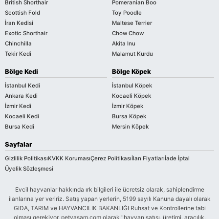
British Shorthair
Pomeranian Boo
Scottish Fold
Toy Poodle
İran Kedisi
Maltese Terrier
Exotic Shorthair
Chow Chow
Chinchilla
Akita Inu
Tekir Kedi
Malamut Kurdu
Bölge Kedi
Bölge Köpek
İstanbul Kedi
İstanbul Köpek
Ankara Kedi
Kocaeli Köpek
İzmir Kedi
İzmir Köpek
Kocaeli Kedi
Bursa Köpek
Bursa Kedi
Mersin Köpek
Sayfalar
Gizlilik Politikası
KVKK Koruması
Çerez Politikası
İlan Fiyatları
İade İptal
Üyelik Sözleşmesi
Evcil hayvanlar hakkında ırk bilgileri ile ücretsiz olarak, sahiplendirme
ilanlarına yer veririz. Satış yapan yerlerin, 5199 sayılı Kanuna dayalı olarak
GIDA, TARIM ve HAYVANCILIK BAKANLIĞI Ruhsat ve Kontrollerine tabi
olması gerekiyor. petyasam.com olarak "hayvan satışı, üretimi, aracılık,