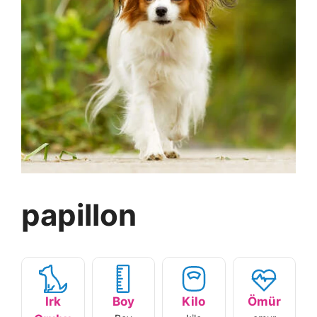
papillon
Irk
Boy
Kilo
Ömür