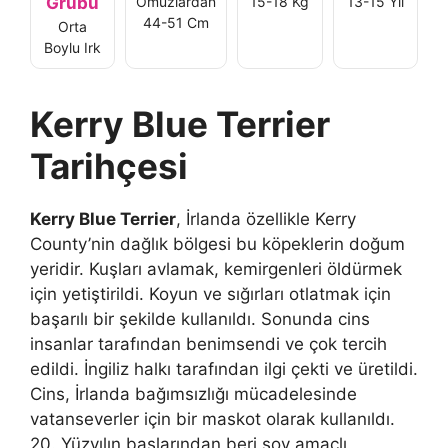
Grubu
Omuzlardan
15-18 Kg
13-15 Yıl
44-51 Cm
Orta
Boylu Irk
Kerry Blue Terrier
Tarihçesi
Kerry Blue Terrier
, İrlanda özellikle Kerry
County’nin dağlık bölgesi bu köpeklerin doğum
yeridir. Kuşları avlamak, kemirgenleri öldürmek
için yetiştirildi. Koyun ve sığırları otlatmak için
başarılı bir şekilde kullanıldı. Sonunda cins
insanlar tarafından benimsendi ve çok tercih
edildi. İngiliz halkı tarafından ilgi çekti ve üretildi.
Cins, İrlanda bağımsızlığı mücadelesinde
vatanseverler için bir maskot olarak kullanıldı.
20. Yüzyılın başlarından beri şov amaçlı