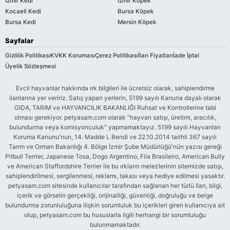
İzmir Kedi
İzmir Köpek
Kocaeli Kedi
Bursa Köpek
Bursa Kedi
Mersin Köpek
Sayfalar
Gizlilik Politikası
KVKK Koruması
Çerez Politikası
İlan Fiyatları
İade İptal
Üyelik Sözleşmesi
Evcil hayvanlar hakkında ırk bilgileri ile ücretsiz olarak, sahiplendirme
ilanlarına yer veririz. Satış yapan yerlerin, 5199 sayılı Kanuna dayalı olarak
GIDA, TARIM ve HAYVANCILIK BAKANLIĞI Ruhsat ve Kontrollerine tabi
olması gerekiyor. petyasam.com olarak "hayvan satışı, üretimi, aracılık,
bulundurma veya komisyonculuk" yapmamaktayız. 5199 sayılı Hayvanları
Koruma Kanunu'nun, 14. Madde L Bendi ve 22.10.2014 tarihli 367 sayılı
Tarım ve Orman Bakanlığı 4. Bölge İzmir Şube Müdürlüğü'nün yazısı gereği
Pitbull Terrier, Japanese Tosa, Dogo Argentino, Fila Brasileiro, American Bully
ve American Staffordshire Terrier ile bu ırkların melezlerinin sitemizde satışı,
sahiplendirilmesi, sergilenmesi, reklamı, takası veya hediye edilmesi yasaktır.
petyasam.com sitesinde kullanıcılar tarafından sağlanan her türlü ilan, bilgi,
içerik ve görselin gerçekliği, orijinalliği, güvenliği, doğruluğu ve belge
bulundurma zorunluluğuna ilişkin sorumluluk bu içerikleri giren kullanıcıya ait
olup, petyasam.com bu hususlarla ilgili herhangi bir sorumluluğu
bulunmamaktadır.