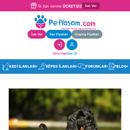
İlan Ver
İlk ilan verme
ÜCRETSİZ
İlan Ver
İlan Fiyatları
Doping Fiyatları
Giriş Yap
Üye Ol
KEDİ İLANLARI
KÖPEK İLANLARI
FORUMLAR
BLOG
▾
▾
▾
▾