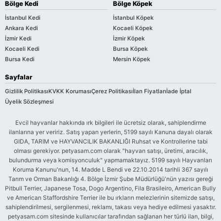
Bölge Kedi
Bölge Köpek
İstanbul Kedi
İstanbul Köpek
Ankara Kedi
Kocaeli Köpek
İzmir Kedi
İzmir Köpek
Kocaeli Kedi
Bursa Köpek
Bursa Kedi
Mersin Köpek
Sayfalar
Gizlilik Politikası
KVKK Koruması
Çerez Politikası
İlan Fiyatları
İade İptal
Üyelik Sözleşmesi
Evcil hayvanlar hakkında ırk bilgileri ile ücretsiz olarak, sahiplendirme
ilanlarına yer veririz. Satış yapan yerlerin, 5199 sayılı Kanuna dayalı olarak
GIDA, TARIM ve HAYVANCILIK BAKANLIĞI Ruhsat ve Kontrollerine tabi
olması gerekiyor. petyasam.com olarak "hayvan satışı, üretimi, aracılık,
bulundurma veya komisyonculuk" yapmamaktayız. 5199 sayılı Hayvanları
Koruma Kanunu'nun, 14. Madde L Bendi ve 22.10.2014 tarihli 367 sayılı
Tarım ve Orman Bakanlığı 4. Bölge İzmir Şube Müdürlüğü'nün yazısı gereği
Pitbull Terrier, Japanese Tosa, Dogo Argentino, Fila Brasileiro, American Bully
ve American Staffordshire Terrier ile bu ırkların melezlerinin sitemizde satışı,
sahiplendirilmesi, sergilenmesi, reklamı, takası veya hediye edilmesi yasaktır.
petyasam.com sitesinde kullanıcılar tarafından sağlanan her türlü ilan, bilgi,