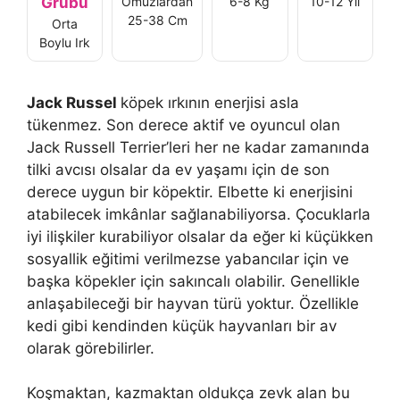
Grubu
Omuzlardan
6-8 Kg
10-12 Yıl
25-38 Cm
Orta
Boylu Irk
Jack Russel
köpek ırkının enerjisi asla
tükenmez. Son derece aktif ve oyuncul olan
Jack Russell Terrier’leri her ne kadar zamanında
tilki avcısı olsalar da ev yaşamı için de son
derece uygun bir köpektir. Elbette ki enerjisini
atabilecek imkânlar sağlanabiliyorsa. Çocuklarla
iyi ilişkiler kurabiliyor olsalar da eğer ki küçükken
sosyallik eğitimi verilmezse yabancılar için ve
başka köpekler için sakıncalı olabilir. Genellikle
anlaşabileceği bir hayvan türü yoktur. Özellikle
kedi gibi kendinden küçük hayvanları bir av
olarak görebilirler.
Koşmaktan, kazmaktan oldukça zevk alan bu