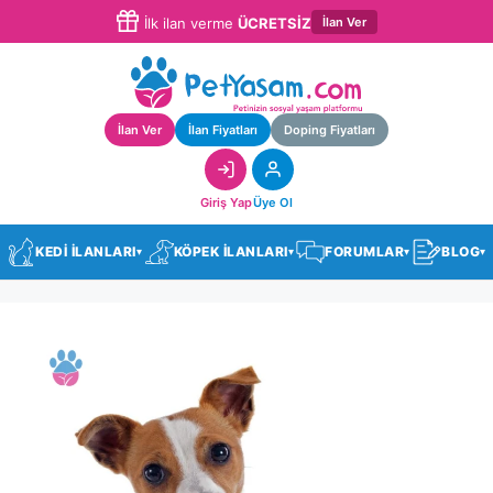
İlan Ver
İlk ilan verme
ÜCRETSİZ
İlan Ver
İlan Fiyatları
Doping Fiyatları
Giriş Yap
Üye Ol
KEDİ İLANLARI
KÖPEK İLANLARI
FORUMLAR
BLOG
▾
▾
▾
▾