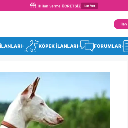
İlan Ver
İlk ilan verme
ÜCRETSİZ
İlan
 İLANLARI
KÖPEK İLANLARI
FORUMLAR
▾
▾
▾