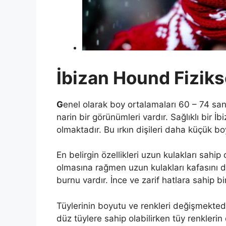
İbizan Hound Fizikse
G
enel olarak boy ortalamaları 60 – 74 sa
narin bir görünümleri vardır. Sağlıklı bir İ
olmaktadır. Bu ırkın dişileri daha küçük b
En belirgin özellikleri uzun kulakları sahip
olmasına rağmen uzun kulakları kafasını 
burnu vardır. İnce ve zarif hatlara sahip b
Tüylerinin boyutu ve renkleri değişmektedir
düz tüylere sahip olabilirken tüy renkleri