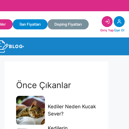
 Ver
İlan Fiyatları
Doping Fiyatları
Giriş Yap
Üye Ol
BLOG
▾
Önce Çıkanlar
Kediler Neden Kucak
Sever?
Kedilerin