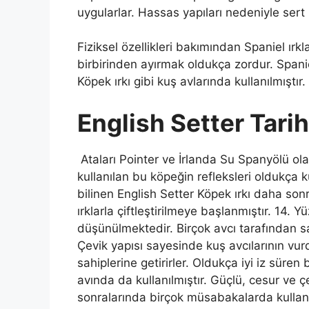
uygularlar. Hassas yapıları nedeniyle sert
Fiziksel özellikleri bakımından Spaniel ırkl
birbirinden ayırmak oldukça zordur. Spanie
Köpek ırkı gibi kuş avlarında kullanılmıştır.
English Setter Tari
Ataları Pointer ve İrlanda Su Spanyölü olan
kullanılan bu köpeğin refleksleri oldukça k
bilinen English Setter Köpek ırkı daha sonra
ırklarla çiftleştirilmeye başlanmıştır. 14. 
düşünülmektedir. Birçok avcı tarafından s
Çevik yapısı sayesinde kuş avcılarının vurd
sahiplerine getirirler. Oldukça iyi iz sür
avında da kullanılmıştır. Güçlü, cesur ve ç
sonralarında birçok müsabakalarda kullanılm