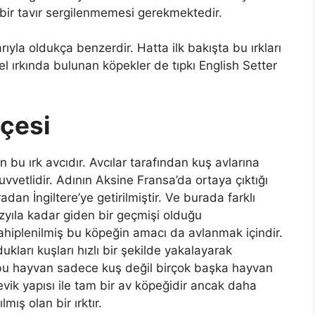
 bir tavır sergilenmemesi gerekmektedir.
arıyla oldukça benzerdir. Hatta ilk bakışta bu ırkları
l ırkında bulunan köpekler de tıpkı English Setter
hçesi
 bu ırk avcıdır. Avcılar tarafından kuş avlarına
uvvetlidir. Adının Aksine Fransa’da ortaya çıktığı
dan İngiltere’ye getirilmiştir. Ve burada farklı
Yüzyıla kadar giden bir geçmişi olduğu
ahiplenilmiş bu köpeğin amacı da avlanmak içindir.
ukları kuşları hızlı bir şekilde yakalayarak
en bu hayvan sadece kuş değil birçok başka hayvan
evik yapısı ile tam bir av köpeğidir ancak daha
ış olan bir ırktır.