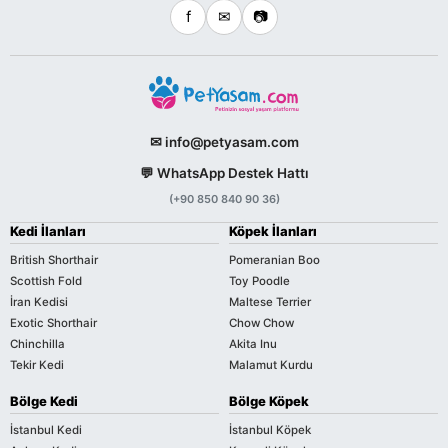
f
✉
📷
✉ info@petyasam.com
💬 WhatsApp Destek Hattı
(+90 850 840 90 36)
Kedi İlanları
Köpek İlanları
British Shorthair
Pomeranian Boo
Scottish Fold
Toy Poodle
İran Kedisi
Maltese Terrier
Exotic Shorthair
Chow Chow
Chinchilla
Akita Inu
Tekir Kedi
Malamut Kurdu
Bölge Kedi
Bölge Köpek
İstanbul Kedi
İstanbul Köpek