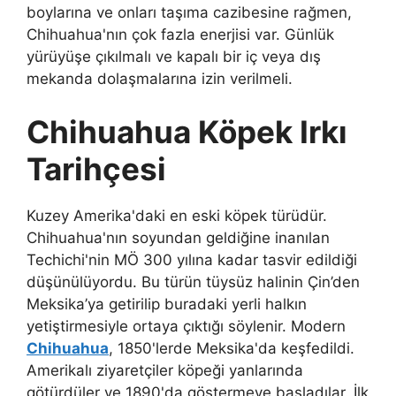
boylarına ve onları taşıma cazibesine rağmen,
Chihuahua'nın çok fazla enerjisi var. Günlük
yürüyüşe çıkılmalı ve kapalı bir iç veya dış
mekanda dolaşmalarına izin verilmeli.
Chihuahua Köpek Irkı
Tarihçesi
Kuzey Amerika'daki en eski köpek türüdür.
Chihuahua'nın soyundan geldiğine inanılan
Techichi'nin MÖ 300 yılına kadar tasvir edildiği
düşünülüyordu. Bu türün tüysüz halinin Çin’den
Meksika’ya getirilip buradaki yerli halkın
yetiştirmesiyle ortaya çıktığı söylenir. Modern
Chihuahua
, 1850'lerde Meksika'da keşfedildi.
Amerikalı ziyaretçiler köpeği yanlarında
götürdüler ve 1890'da göstermeye başladılar. İlk