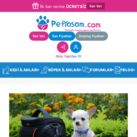
İlan Ver
İlk ilan verme
ÜCRETSİZ
İlan Ver
İlan Fiyatları
Doping Fiyatları
Giriş Yap
Üye Ol
KEDİ İLANLARI
KÖPEK İLANLARI
FORUMLAR
BLOG
▾
▾
▾
▾