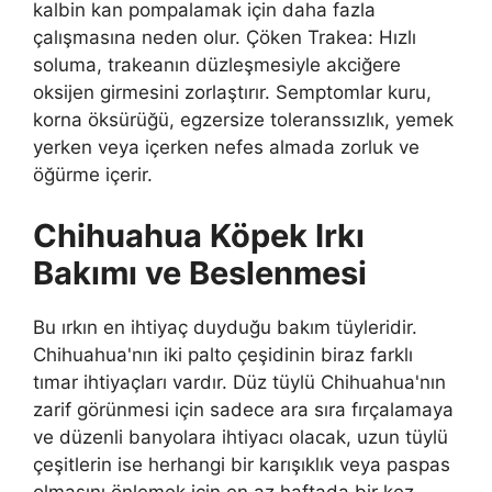
kalbin kan pompalamak için daha fazla
çalışmasına neden olur. Çöken Trakea: Hızlı
soluma, trakeanın düzleşmesiyle akciğere
oksijen girmesini zorlaştırır. Semptomlar kuru,
korna öksürüğü, egzersize toleranssızlık, yemek
yerken veya içerken nefes almada zorluk ve
öğürme içerir.
Chihuahua Köpek Irkı
Bakımı ve Beslenmesi
Bu ırkın en ihtiyaç duyduğu bakım tüyleridir.
Chihuahua'nın iki palto çeşidinin biraz farklı
tımar ihtiyaçları vardır. Düz tüylü Chihuahua'nın
zarif görünmesi için sadece ara sıra fırçalamaya
ve düzenli banyolara ihtiyacı olacak, uzun tüylü
çeşitlerin ise herhangi bir karışıklık veya paspas
olmasını önlemek için en az haftada bir kez