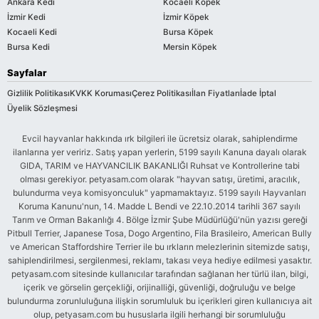
Ankara Kedi
Kocaeli Köpek
İzmir Kedi
İzmir Köpek
Kocaeli Kedi
Bursa Köpek
Bursa Kedi
Mersin Köpek
Sayfalar
Gizlilik Politikası
KVKK Koruması
Çerez Politikası
İlan Fiyatları
İade İptal
Üyelik Sözleşmesi
Evcil hayvanlar hakkında ırk bilgileri ile ücretsiz olarak, sahiplendirme
ilanlarına yer veririz. Satış yapan yerlerin, 5199 sayılı Kanuna dayalı olarak
GIDA, TARIM ve HAYVANCILIK BAKANLIĞI Ruhsat ve Kontrollerine tabi
olması gerekiyor. petyasam.com olarak "hayvan satışı, üretimi, aracılık,
bulundurma veya komisyonculuk" yapmamaktayız. 5199 sayılı Hayvanları
Koruma Kanunu'nun, 14. Madde L Bendi ve 22.10.2014 tarihli 367 sayılı
Tarım ve Orman Bakanlığı 4. Bölge İzmir Şube Müdürlüğü'nün yazısı gereği
Pitbull Terrier, Japanese Tosa, Dogo Argentino, Fila Brasileiro, American Bully
ve American Staffordshire Terrier ile bu ırkların melezlerinin sitemizde satışı,
sahiplendirilmesi, sergilenmesi, reklamı, takası veya hediye edilmesi yasaktır.
petyasam.com sitesinde kullanıcılar tarafından sağlanan her türlü ilan, bilgi,
içerik ve görselin gerçekliği, orijinalliği, güvenliği, doğruluğu ve belge
bulundurma zorunluluğuna ilişkin sorumluluk bu içerikleri giren kullanıcıya ait
olup, petyasam.com bu hususlarla ilgili herhangi bir sorumluluğu