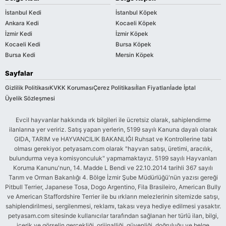
İstanbul Kedi
İstanbul Köpek
Ankara Kedi
Kocaeli Köpek
İzmir Kedi
İzmir Köpek
Kocaeli Kedi
Bursa Köpek
Bursa Kedi
Mersin Köpek
Sayfalar
Gizlilik Politikası
KVKK Koruması
Çerez Politikası
İlan Fiyatları
İade İptal
Üyelik Sözleşmesi
Evcil hayvanlar hakkında ırk bilgileri ile ücretsiz olarak, sahiplendirme
ilanlarına yer veririz. Satış yapan yerlerin, 5199 sayılı Kanuna dayalı olarak
GIDA, TARIM ve HAYVANCILIK BAKANLIĞI Ruhsat ve Kontrollerine tabi
olması gerekiyor. petyasam.com olarak "hayvan satışı, üretimi, aracılık,
bulundurma veya komisyonculuk" yapmamaktayız. 5199 sayılı Hayvanları
Koruma Kanunu'nun, 14. Madde L Bendi ve 22.10.2014 tarihli 367 sayılı
Tarım ve Orman Bakanlığı 4. Bölge İzmir Şube Müdürlüğü'nün yazısı gereği
Pitbull Terrier, Japanese Tosa, Dogo Argentino, Fila Brasileiro, American Bully
ve American Staffordshire Terrier ile bu ırkların melezlerinin sitemizde satışı,
sahiplendirilmesi, sergilenmesi, reklamı, takası veya hediye edilmesi yasaktır.
petyasam.com sitesinde kullanıcılar tarafından sağlanan her türlü ilan, bilgi,
içerik ve görselin gerçekliği, orijinalliği, güvenliği, doğruluğu ve belge