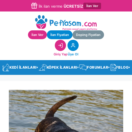
İlan Ver
İlk ilan verme
ÜCRETSİZ
İlan Ver
İlan Fiyatları
Doping Fiyatları
Giriş Yap
Üye Ol
KEDİ İLANLARI
KÖPEK İLANLARI
FORUMLAR
BLOG
▾
▾
▾
▾