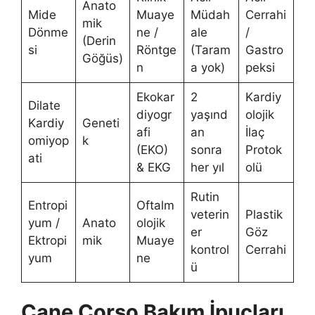
Anato
Mide
Muaye
Müdah
Cerrahi
mik
Dönme
ne /
ale
/
(Derin
si
Röntge
(Taram
Gastro
Göğüs)
n
a yok)
peksi
Ekokar
2
Kardiy
Dilate
diyogr
yaşınd
olojik
Kardiy
Geneti
afi
an
İlaç
omiyop
k
(EKO)
sonra
Protok
ati
& EKG
her yıl
olü
Rutin
Entropi
Oftalm
veterin
Plastik
yum /
Anato
olojik
er
Göz
Ektropi
mik
Muaye
kontrol
Cerrahi
yum
ne
ü
Cane Corso Bakım İpuçları