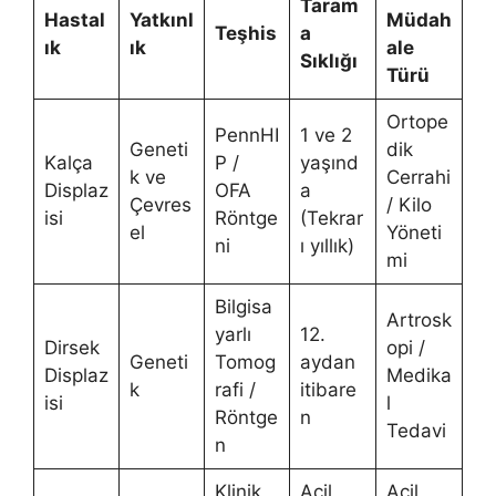
Taram
Hastal
Yatkınl
Müdah
Teşhis
a
ık
ık
ale
Sıklığı
Türü
Ortope
PennHI
1 ve 2
Geneti
dik
Kalça
P /
yaşınd
k ve
Cerrahi
Displaz
OFA
a
Çevres
/ Kilo
isi
Röntge
(Tekrar
el
Yöneti
ni
ı yıllık)
mi
Bilgisa
Artrosk
yarlı
12.
Dirsek
opi /
Geneti
Tomog
aydan
Displaz
Medika
k
rafi /
itibare
isi
l
Röntge
n
Tedavi
n
Klinik
Acil
Acil