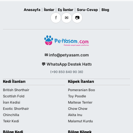
Anasayfa
İlanlar
Eş İlanlar
Soru-Cevap
Blog
|
|
|
|
f
✉
📷
✉ info@petyasam.com
💬 WhatsApp Destek Hattı
(+90 850 840 90 36)
Kedi İlanları
Köpek İlanları
British Shorthair
Pomeranian Boo
Scottish Fold
Toy Poodle
İran Kedisi
Maltese Terrier
Exotic Shorthair
Chow Chow
Chinchilla
Akita Inu
Tekir Kedi
Malamut Kurdu
Bölge Kedi
Bölge Köpek