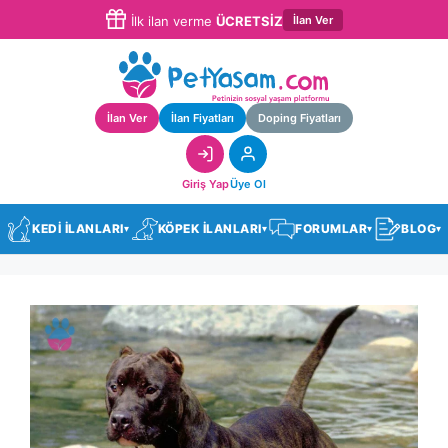
İlan Ver
İlk ilan verme
ÜCRETSİZ
İlan Ver
İlan Fiyatları
Doping Fiyatları
Giriş Yap
Üye Ol
KEDİ İLANLARI
KÖPEK İLANLARI
FORUMLAR
BLOG
▾
▾
▾
▾