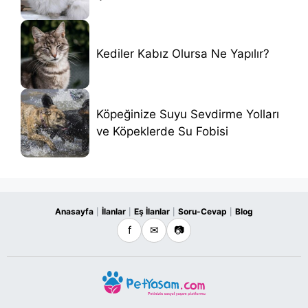
Kediler Kabız Olursa Ne Yapılır?
Köpeğinize Suyu Sevdirme Yolları
ve Köpeklerde Su Fobisi
Anasayfa
İlanlar
Eş İlanlar
Soru-Cevap
Blog
|
|
|
|
f
✉
📷