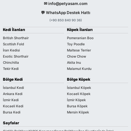
✉ info@petyasam.com
💬 WhatsApp Destek Hattı
(+90 850 840 90 36)
Kedi İlanları
Köpek İlanları
British Shorthair
Pomeranian Boo
Scottish Fold
Toy Poodle
İran Kedisi
Maltese Terrier
Exotic Shorthair
Chow Chow
Chinchilla
Akita Inu
Tekir Kedi
Malamut Kurdu
Bölge Kedi
Bölge Köpek
İstanbul Kedi
İstanbul Köpek
Ankara Kedi
Kocaeli Köpek
İzmir Kedi
İzmir Köpek
Kocaeli Kedi
Bursa Köpek
Bursa Kedi
Mersin Köpek
Sayfalar