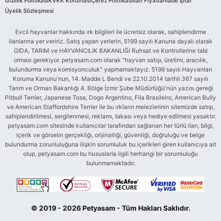
Gizlilik Politikası
KVKK Koruması
Çerez Politikası
İlan Fiyatları
İade İptal
Üyelik Sözleşmesi
Evcil hayvanlar hakkında ırk bilgileri ile ücretsiz olarak, sahiplendirme
ilanlarına yer veririz. Satış yapan yerlerin, 5199 sayılı Kanuna dayalı olarak
GIDA, TARIM ve HAYVANCILIK BAKANLIĞI Ruhsat ve Kontrollerine tabi
olması gerekiyor. petyasam.com olarak "hayvan satışı, üretimi, aracılık,
bulundurma veya komisyonculuk" yapmamaktayız. 5199 sayılı Hayvanları
Koruma Kanunu'nun, 14. Madde L Bendi ve 22.10.2014 tarihli 367 sayılı
Tarım ve Orman Bakanlığı 4. Bölge İzmir Şube Müdürlüğü'nün yazısı gereği
Pitbull Terrier, Japanese Tosa, Dogo Argentino, Fila Brasileiro, American Bully
ve American Staffordshire Terrier ile bu ırkların melezlerinin sitemizde satışı,
sahiplendirilmesi, sergilenmesi, reklamı, takası veya hediye edilmesi yasaktır.
petyasam.com sitesinde kullanıcılar tarafından sağlanan her türlü ilan, bilgi,
içerik ve görselin gerçekliği, orijinalliği, güvenliği, doğruluğu ve belge
bulundurma zorunluluğuna ilişkin sorumluluk bu içerikleri giren kullanıcıya ait
olup, petyasam.com bu hususlarla ilgili herhangi bir sorumluluğu
bulunmamaktadır.
© 2019 - 2026 Petyasam - Tüm Hakları Saklıdır.