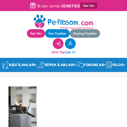
İlan Ver
İlk ilan verme
ÜCRETSİZ
İlan Ver
İlan Fiyatları
Doping Fiyatları
Giriş Yap
Üye Ol
KEDİ İLANLARI
KÖPEK İLANLARI
FORUMLAR
BLOG
▾
▾
▾
▾