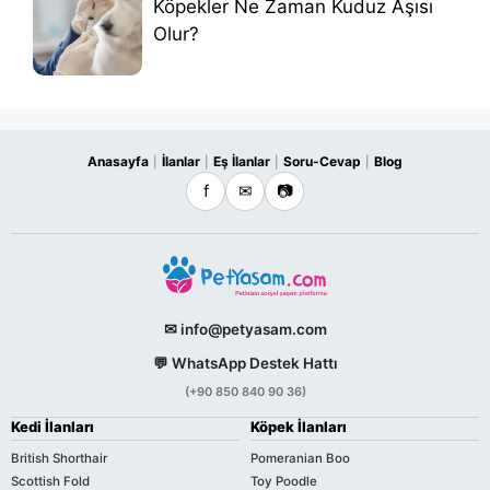
Köpekler Ne Zaman Kuduz Aşısı
Olur?
Anasayfa
İlanlar
Eş İlanlar
Soru-Cevap
Blog
|
|
|
|
f
✉
📷
✉ info@petyasam.com
💬 WhatsApp Destek Hattı
(+90 850 840 90 36)
Kedi İlanları
Köpek İlanları
British Shorthair
Pomeranian Boo
Scottish Fold
Toy Poodle