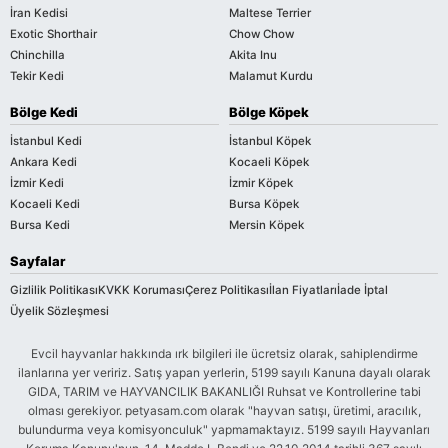
İran Kedisi
Maltese Terrier
Exotic Shorthair
Chow Chow
Chinchilla
Akita Inu
Tekir Kedi
Malamut Kurdu
Bölge Kedi
Bölge Köpek
İstanbul Kedi
İstanbul Köpek
Ankara Kedi
Kocaeli Köpek
İzmir Kedi
İzmir Köpek
Kocaeli Kedi
Bursa Köpek
Bursa Kedi
Mersin Köpek
Sayfalar
Gizlilik Politikası
KVKK Koruması
Çerez Politikası
İlan Fiyatları
İade İptal
Üyelik Sözleşmesi
Evcil hayvanlar hakkında ırk bilgileri ile ücretsiz olarak, sahiplendirme
ilanlarına yer veririz. Satış yapan yerlerin, 5199 sayılı Kanuna dayalı olarak
GIDA, TARIM ve HAYVANCILIK BAKANLIĞI Ruhsat ve Kontrollerine tabi
olması gerekiyor. petyasam.com olarak "hayvan satışı, üretimi, aracılık,
bulundurma veya komisyonculuk" yapmamaktayız. 5199 sayılı Hayvanları