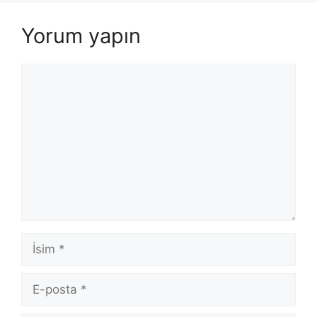
Yorum yapın
Yorum
İsim
E-
posta