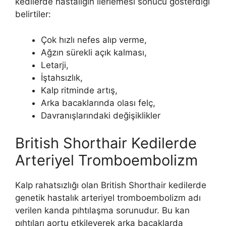
kedilerde hastalığın ilerlemesi sonucu gösterdiği
belirtiler:
Çok hızlı nefes alıp verme,
Ağzın sürekli açık kalması,
Letarji,
İştahsızlık,
Kalp ritminde artış,
Arka bacaklarında olası felç,
Davranışlarındaki değişiklikler
British Shorthair Kedilerde
Arteriyel Tromboembolizm
Kalp rahatsızlığı olan British Shorthair kedilerde
genetik hastalık arteriyel tromboembolizm adı
verilen kanda pıhtılaşma sorunudur. Bu kan
pıhtıları aortu etkileyerek arka bacaklarda