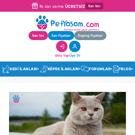
İlan Ver
İlk ilan verme
ÜCRETSİZ
İlan Ver
İlan Fiyatları
Doping Fiyatları
Giriş Yap
Üye Ol
KEDİ İLANLARI
KÖPEK İLANLARI
FORUMLAR
BLOG
▾
▾
▾
▾