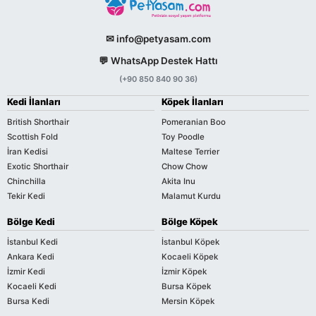
✉ info@petyasam.com
💬 WhatsApp Destek Hattı
(+90 850 840 90 36)
Kedi İlanları
Köpek İlanları
British Shorthair
Pomeranian Boo
Scottish Fold
Toy Poodle
İran Kedisi
Maltese Terrier
Exotic Shorthair
Chow Chow
Chinchilla
Akita Inu
Tekir Kedi
Malamut Kurdu
Bölge Kedi
Bölge Köpek
İstanbul Kedi
İstanbul Köpek
Ankara Kedi
Kocaeli Köpek
İzmir Kedi
İzmir Köpek
Kocaeli Kedi
Bursa Köpek
Bursa Kedi
Mersin Köpek