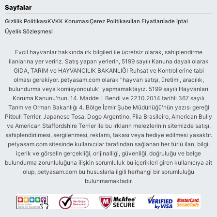
Sayfalar
Gizlilik Politikası
KVKK Koruması
Çerez Politikası
İlan Fiyatları
İade İptal
Üyelik Sözleşmesi
Evcil hayvanlar hakkında ırk bilgileri ile ücretsiz olarak, sahiplendirme
ilanlarına yer veririz. Satış yapan yerlerin, 5199 sayılı Kanuna dayalı olarak
GIDA, TARIM ve HAYVANCILIK BAKANLIĞI Ruhsat ve Kontrollerine tabi
olması gerekiyor. petyasam.com olarak "hayvan satışı, üretimi, aracılık,
bulundurma veya komisyonculuk" yapmamaktayız. 5199 sayılı Hayvanları
Koruma Kanunu'nun, 14. Madde L Bendi ve 22.10.2014 tarihli 367 sayılı
Tarım ve Orman Bakanlığı 4. Bölge İzmir Şube Müdürlüğü'nün yazısı gereği
Pitbull Terrier, Japanese Tosa, Dogo Argentino, Fila Brasileiro, American Bully
ve American Staffordshire Terrier ile bu ırkların melezlerinin sitemizde satışı,
sahiplendirilmesi, sergilenmesi, reklamı, takası veya hediye edilmesi yasaktır.
petyasam.com sitesinde kullanıcılar tarafından sağlanan her türlü ilan, bilgi,
içerik ve görselin gerçekliği, orijinalliği, güvenliği, doğruluğu ve belge
bulundurma zorunluluğuna ilişkin sorumluluk bu içerikleri giren kullanıcıya ait
olup, petyasam.com bu hususlarla ilgili herhangi bir sorumluluğu
bulunmamaktadır.